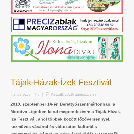
Tájak-Házak-Ízek Fesztivál
Írta:
berettyohir.hu
Készült: 2019. augusztus 27.
2019. szeptember 14-én Berettyószentmártonban, a
Morotva Ligetben kerül megrendezésre a Tájak-Házak-
Íze Fesztivál, ahol többek között főzőversennyel,
kézműves vásárral és változatos kulturális