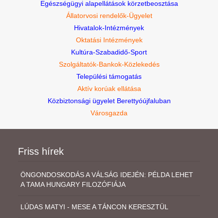
Egészségügyi alapellátások körzetbeosztása
Állatorvosi rendelők-Ügyelet
Hivatalok-Intézmények
Oktatási Intézmények
Kultúra-Szabadidő-Sport
Szolgáltatók-Bankok-Közlekedés
Települési támogatás
Aktív korúak ellátása
Közbiztonsági ügyelet Berettyóújfaluban
Városgazda
Friss hírek
ÖNGONDOSKODÁS A VÁLSÁG IDEJÉN: PÉLDA LEHET
A TAMA HUNGARY FILOZÓFIÁJA
LÚDAS MATYI - MESE A TÁNCON KERESZTÜL