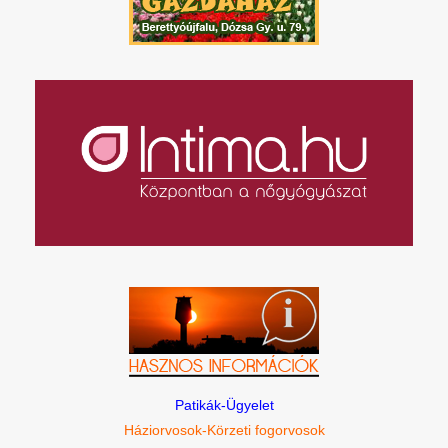
Patikák-Ügyelet
Háziorvosok-Körzeti fogorvosok