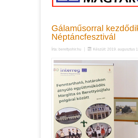
Gálaműsorral kezdődik
Néptáncfesztivál
Írta:
berettyohir.hu
Készült: 2019. augusztus 1