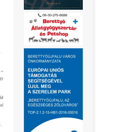
a
 –
gy
ól
al
.