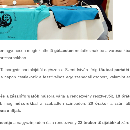
or
ingyenesen megtekinthető
gálaesten
mutatkoznak be a városunkb
portcsarnokban.
 Tejporgyár parkolójától egészen a Szent István térig
főutcai parádét
a napon csatlakozik a fesztiválhoz egy szenegáli csoport, valamint e
 és a zászlóforgatók
műsora várja a rendezvény résztvevőit,
18 órát
nek meg
műsorukkal
a szabadtéri színpadon.
20 órakor
a zsűri ált
ra a díjak.
ncertje
a nagyszínpadon és a rendezvény
22 órakor tűzijátékkal
zárul