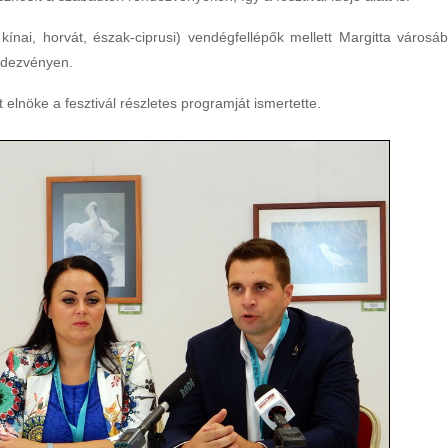
kínai, horvát, észak-ciprusi) vendégfellépők mellett Margitta városáb
endezvényen.
elnöke a fesztivál részletes programját ismertette.