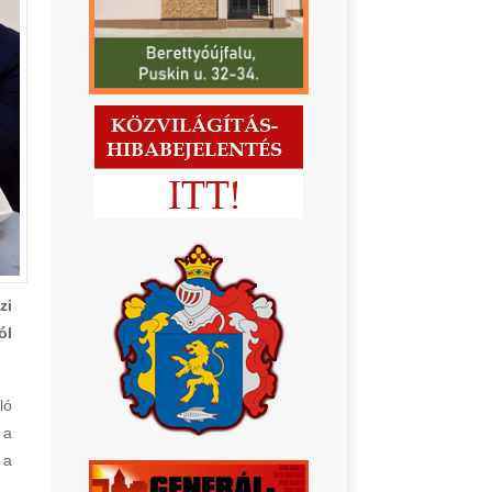
zi
ól
ló
 a
 a