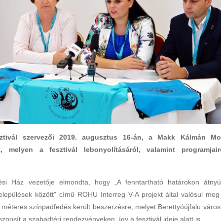
sztivál szervezői 2019. augusztus 16-án, a Makk Kálmán Mo
ak, melyen a fesztivál lebonyolításáról, valamint programjair
si Ház vezetője elmondta, hogy „A fenntartható határokon átnyú
elepülések között” című ROHU Interreg V-A projekt által valósul meg
 méteres színpadfedés került beszerzésre, melyet Berettyóújfalu város
osít a szabadtéri rendezvényeken, így a fesztivál ideje alatt is.