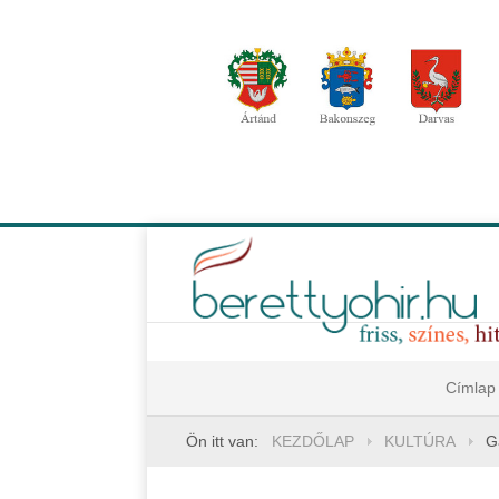
Címlap
Ön itt van:
KEZDŐLAP
KULTÚRA
G