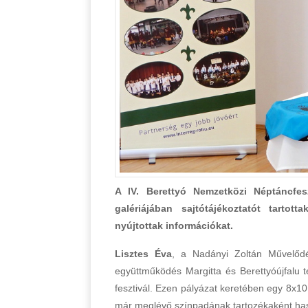
A IV. Berettyó Nemzetközi Néptáncfe
galériájában sajtótájékoztatót tartott
nyújtottak információkat.
Lisztes Éva
, a Nadányi Zoltán Művelődé
együttműködés Margitta és Berettyóújfalu t
fesztivál. Ezen pályázat keretében egy 8x10
már meglévő színpadának tartozékaként haszn