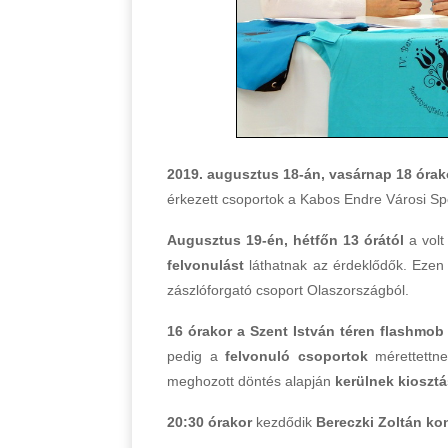
2019. augusztus 18-án, vasárnap 18 órak
érkezett csoportok a Kabos Endre Városi S
Augusztus 19-én, hétfőn 13 órától
a volt
felvonulást
láthatnak az érdeklődők. Ezen 
zászlóforgató csoport Olaszországból.
16 órakor a Szent István téren flashmob
pedig a
felvonuló csoportok
mérettett
meghozott döntés alapján
kerülnek kiosztás
20:30 órakor
kezdődik
Bereczki Zoltán ko