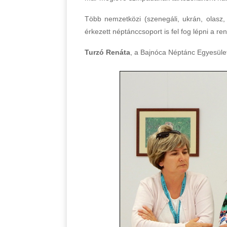
Több nemzetközi (szenegáli, ukrán, olasz, 
érkezett néptánccsoport is fel fog lépni a r
Turzó Renáta
, a Bajnóca Néptánc Egyesület 