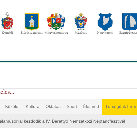
Közélet
Kultúra
Oktatás
Sport
Életmód
Térségünk hírei
álaműsorral kezdődik a IV. Berettyó Nemzetközi Néptáncfesztivál