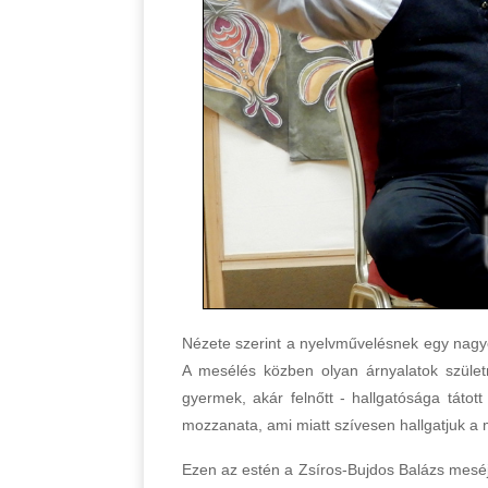
Nézete szerint a nyelvművelésnek egy nag
A mesélés közben olyan árnyalatok szüle
gyermek, akár felnőtt - hallgatósága tátot
mozzanata, ami miatt szívesen hallgatjuk a 
Ezen az estén a Zsíros-Bujdos Balázs meséj