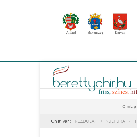
Címlap
Ön itt van:
KEZDŐLAP
KULTÚRA
"