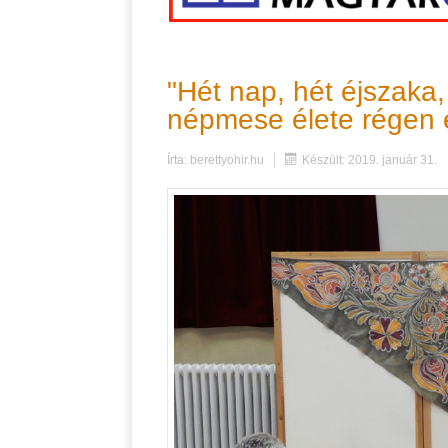
"Hét nap, hét éjszaka,
népmese élete régen
Írta:
berettyohir.hu
Készült: 2019. január 31.