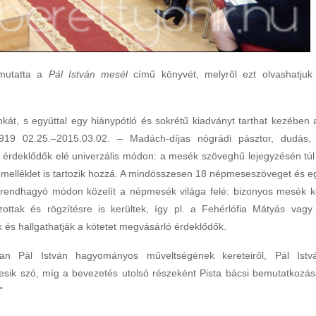
emutatta a
Pál István mesél
című könyvét, melyről ezt olvashatjuk
kát, s egyúttal egy hiánypótló és sokrétű kiadványt tarthat kezében 
1919 02.25.–2015.03.02. – Madách-díjas nógrádi pásztor, dudás,
érdeklődők elé univerzális módon: a mesék szöveghű lejegyzésén túl
melléklet is tartozik hozzá. A mindösszesen 18 népmeseszöveget és e
 rendhagyó módon közelít a népmesék világa felé: bizonyos mesék k
zottak és rögzítésre is kerültek, így pl. a Fehérlófia Mátyás vagy
ák és hallgathatják a kötetet megvásárló érdeklődők.
n Pál István hagyományos műveltségének kereteiről, Pál Istv
esik szó, míg a bevezetés utolsó részeként Pista bácsi bemutatkozás
"