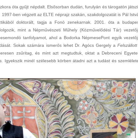
kora óta gyűjt népdalt. Elsősorban dudán, furulyán és tárogatón játszi
997-ben végzett az ELTE néprajz szakán, szakdolgozatát is Pál Istv
sztikából doktorált, tagja a Fonó zenekarnak. 2001. óta a budapes
lgozik, mint a Népművészeti Műhely (Közművelődési Tár) vezetőj
a mesemondó tanfolyamot, ahol a Bodorka NépmesePont egyik vezetőj
ását. Sokak számára ismerős lehet Dr. Agócs Gergely a
Felszállott
szeresen zsűritag, és mint azt megtudtuk, oktat a Debreceni Egyet
. Igyekszik minél szélesebb körben átadni azt a tudást és szemlélete