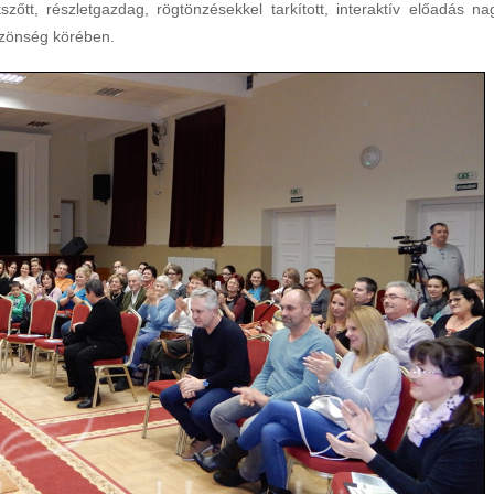
őtt, részletgazdag, rögtönzésekkel tarkított, interaktív előadás na
közönség körében.