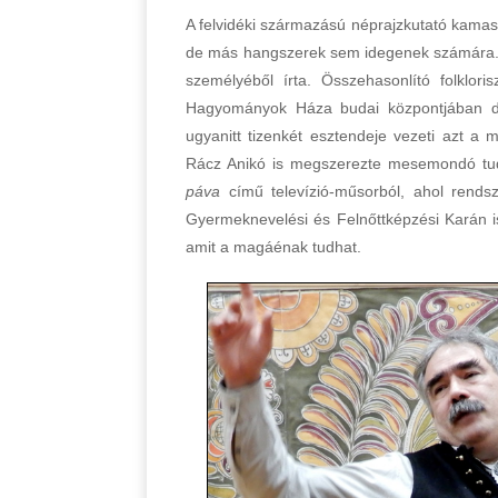
A felvidéki származású néprajzkutató kamasz
de más hangszerek sem idegenek számára. 1
személyéből írta. Összehasonlító folklori
Hagyományok Háza budai központjában do
ugyanitt tizenkét esztendeje vezeti azt 
Rácz Anikó is megszerezte mesemondó tud
páva
című televízió-műsorból, ahol rend
Gyermeknevelési és Felnőttképzési Karán is
amit a magáénak tudhat.