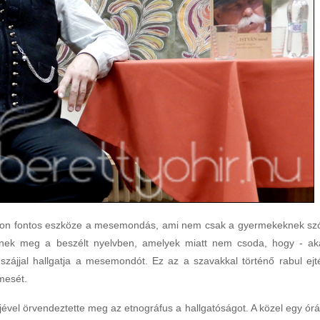
yon fontos eszköze a mesemondás, ami nem csak a gyermekeknek szó
tnek meg a beszélt nyelvben, amelyek miatt nem csoda, hogy - ak
t szájjal hallgatja a mesemondót. Ez az a szavakkal történő rabul ejt
mesét.
ével örvendeztette meg az etnográfus a hallgatóságot. A közel egy órá