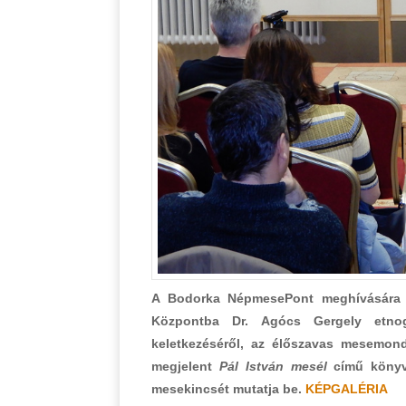
A Bodorka NépmesePont meghívására é
Központba Dr. Agócs Gergely etnog
keletkezéséről, az élőszavas mesemondá
megjelent
Pál István mesél
című könyvé
mesekincsét mutatja be.
KÉPGALÉRIA