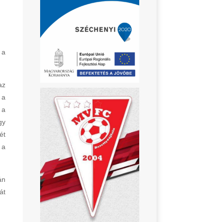
 a
az
 a
 a
gy
ét
 a
án
át