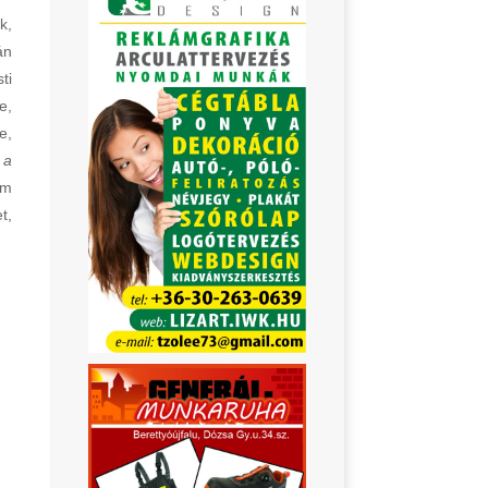
k,
án
ti
e,
e,
 a
em
t,