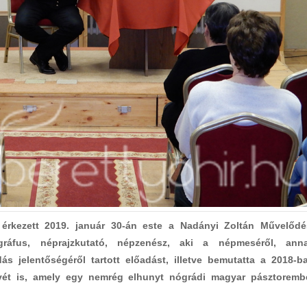
rkezett 2019. január 30-án este a Nadányi Zoltán Művelődé
ráfus, néprajzkutató, népzenész, aki a népmeséről, ann
s jelentőségéről tartott előadást, illetve bemutatta a 2018-b
t is, amely egy nemrég elhunyt nógrádi magyar pásztoremb