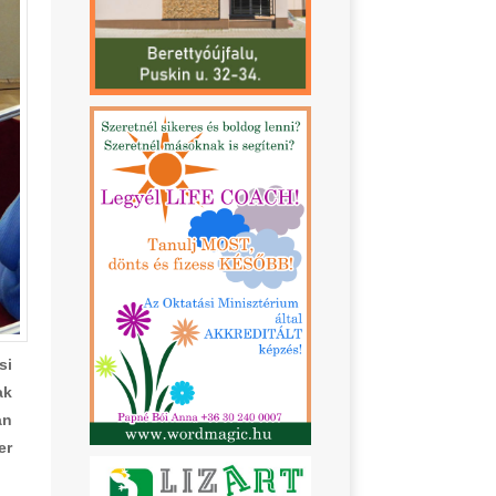
si
ak
an
er