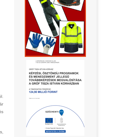
l.
ár
és
s,