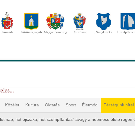
Közélet
Kultúra
Oktatás
Sport
Életmód
Térségünk hírei
Hét nap, hét éjszaka, hét szempillantás" avagy a népmese élete régen