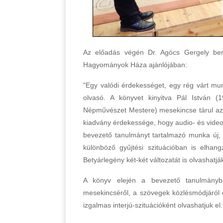
Az előadás végén Dr. Agócs Gergely b
Hagyományok Háza ajánlójában:
"Egy valódi érdekességet, egy rég várt mun
olvasó. A könyvet kinyitva Pál István (
Népművészet Mestere) mesekincse tárul az 
kiadvány érdekessége, hogy audio- és video
bevezető tanulmányt tartalmazó munka új,
különböző gyűjtési szituációban is elhang
Betyárlegény két-két változatát is olvashatj
A könyv elején a bevezető tanulmányba
mesekincséről, a szövegek közlésmódjáról 
izgalmas interjú-szituációként olvashatjuk el.