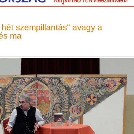
 hét szempillantás" avagy a
 és ma