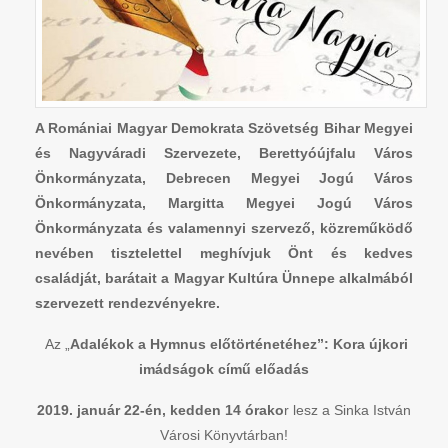
A Romániai Magyar Demokrata Szövetség Bihar Megyei
és Nagyváradi Szervezete, Berettyóújfalu Város
Önkormányzata, Debrecen Megyei Jogú Város
Önkormányzata, Margitta Megyei Jogú Város
Önkormányzata és valamennyi szervező, közreműködő
nevében tisztelettel meghívjuk Önt és kedves
családját, barátait a Magyar Kultúra Ünnepe alkalmából
szervezett rendezvényekre.
Az „
Adalékok a Hymnus előtörténetéhez”: Kora újkori
imádságok című előadás
2019. január 22-én, kedden 14 órako
r lesz a Sinka István
Városi Könyvtárban!