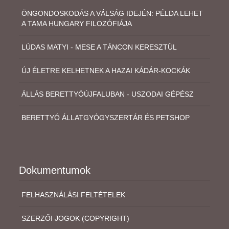
ÖNGONDOSKODÁS A VÁLSÁG IDEJÉN: PÉLDA LEHET
A TAMA HUNGARY FILOZÓFIÁJA
LÚDAS MATYI - MESE A TÁNCON KERESZTÜL
ÚJ ÉLETRE KELHETNEK A HAZAI KÁDÁR-KOCKÁK
ÁLLÁS BERETTYÓÚJFALUBAN - USZODAI GÉPÉSZ
BERETTYÓ ÁLLATGYÓGYSZERTÁR ÉS PETSHOP
Dokumentumok
FELHASZNÁLÁSI FELTÉTELEK
SZERZŐI JOGOK (COPYRIGHT)