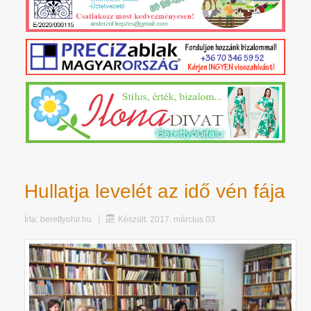
Hullatja levelét az idő vén fája
Írta:
berettyohir.hu
Készült: 2017. március 03.