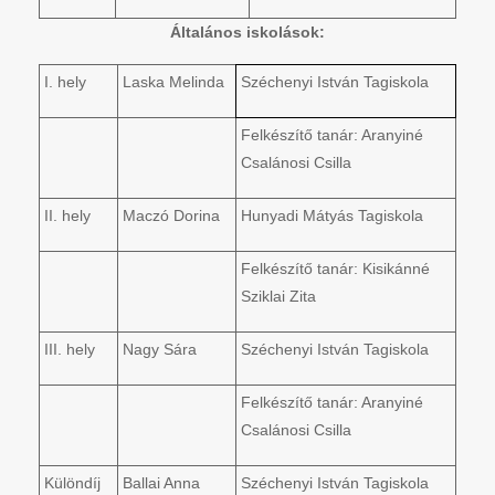
Általános iskolások:
I. hely
Laska Melinda
Széchenyi István Tagiskola
Felkészítő tanár: Aranyiné
Csalánosi Csilla
II. hely
Maczó Dorina
Hunyadi Mátyás Tagiskola
Felkészítő tanár: Kisikánné
Sziklai Zita
III. hely
Nagy Sára
Széchenyi István Tagiskola
Felkészítő tanár: Aranyiné
Csalánosi Csilla
Különdíj
Ballai Anna
Széchenyi István Tagiskola