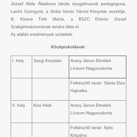
József Attila Általános Iskola nyugalmazott pedagógusa,
Lackó Györgyné, a Sinka István Városi Könyvtár vezetője,
ill. Kissné Tóth Márta, a BSZC Eötvös József
Szakgimnáziumának tanára látta el.
Az alábbi eredmények születtek:
Középiskolások:
I. hely
Szegi Krisztián
Arany János Elméleti
Líceum Nagyszalonta
Felkészítő tanár: Sánta Elza
Hajnalka
II. hely
Kiss Hédi
Arany János Elméleti
Líceum Nagyszalonta
Felkészítő tanár: Ilyés
Krisztina