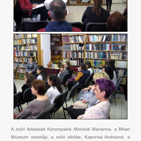
A zsűri feladatait Korompainé Mocsnik Marianna, a Bihari
Múzeum vezetője, a zsűri elnöke, Kapornai Andrásné, a