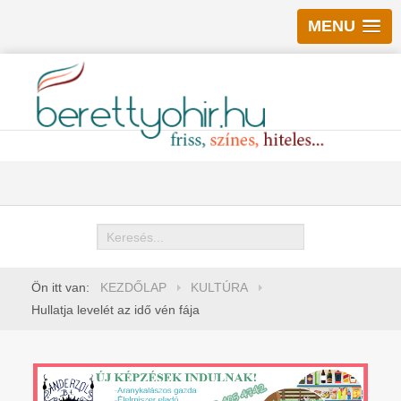
MENU
Keresés
Ön itt van:
KEZDŐLAP
KULTÚRA
Hullatja levelét az idő vén fája