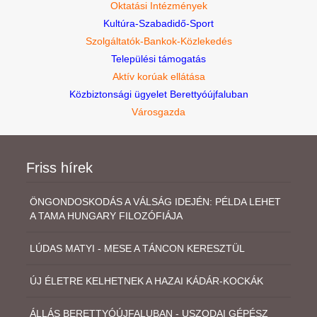
Oktatási Intézmények
Kultúra-Szabadidő-Sport
Szolgáltatók-Bankok-Közlekedés
Települési támogatás
Aktív korúak ellátása
Közbiztonsági ügyelet Berettyóújfaluban
Városgazda
Friss hírek
ÖNGONDOSKODÁS A VÁLSÁG IDEJÉN: PÉLDA LEHET
A TAMA HUNGARY FILOZÓFIÁJA
LÚDAS MATYI - MESE A TÁNCON KERESZTÜL
ÚJ ÉLETRE KELHETNEK A HAZAI KÁDÁR-KOCKÁK
ÁLLÁS BERETTYÓÚJFALUBAN - USZODAI GÉPÉSZ