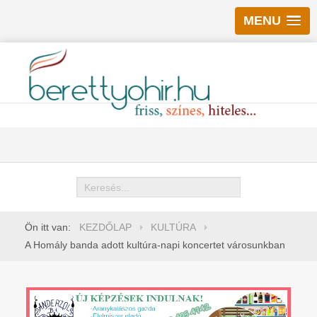
MENU
Keresés
Ön itt van:
KEZDŐLAP
KULTÚRA
A Homály banda adott kultúra-napi koncertet városunkban