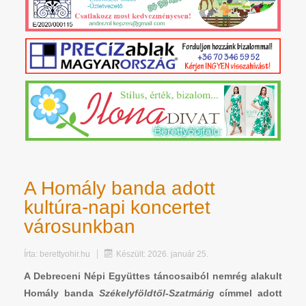
A Homály banda adott
kultúra-napi koncertet
városunkban
Írta:
berettyohir.hu
Készült: 2026. január 25.
A Debreceni Népi Együttes táncosaiból nemrég alakult
Homály banda
Székelyföldtől-Szatmárig
címmel adott