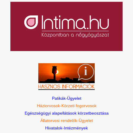
Patikák-Ügyelet
Háziorvosok-Körzeti fogorvosok
Egészségügyi alapellátások körzetbeosztása
Állatorvosi rendelők-Ügyelet
Hivatalok-Intézmények