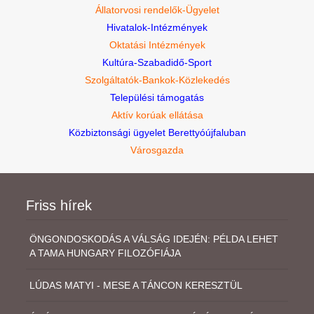
Állatorvosi rendelők-Ügyelet
Hivatalok-Intézmények
Oktatási Intézmények
Kultúra-Szabadidő-Sport
Szolgáltatók-Bankok-Közlekedés
Települési támogatás
Aktív korúak ellátása
Közbiztonsági ügyelet Berettyóújfaluban
Városgazda
Friss hírek
ÖNGONDOSKODÁS A VÁLSÁG IDEJÉN: PÉLDA LEHET
A TAMA HUNGARY FILOZÓFIÁJA
LÚDAS MATYI - MESE A TÁNCON KERESZTÜL