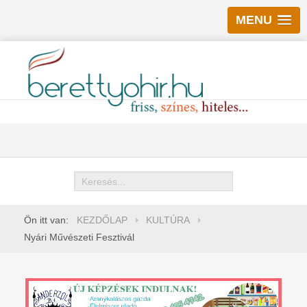
MENU
Keresés
Ön itt van:
KEZDŐLAP
KULTÚRA
Nyári Művészeti Fesztivál