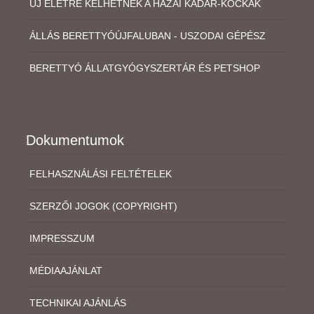
ÚJ ÉLETRE KELHETNEK A HAZAI KÁDÁR-KOCKÁK
ÁLLÁS BERETTYÓÚJFALUBAN - USZODAI GÉPÉSZ
BERETTYÓ ÁLLATGYÓGYSZERTÁR ÉS PETSHOP
Dokumentumok
FELHASZNÁLÁSI FELTÉTELEK
SZERZŐI JOGOK (COPYRIGHT)
IMPRESSZUM
MÉDIAAJÁNLAT
TECHNIKAI AJÁNLÁS