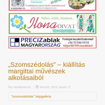
„Szomszédolás” – kiállítás
margittai művészek
alkotásaiból
Írta:
berettyohir.hu
Készült: 2024. január 17.
"szomszédolás" képgaléria