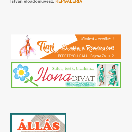
István előadóművész.
KÉPGALÉRIA