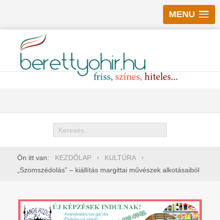
MENU
Keresés
Ön itt van:
KEZDŐLAP
KULTÚRA
„Szomszédolás” – kiállítás margittai művészek alkotásaiból