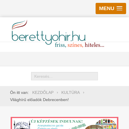
MENU
Keresés
Ön itt van:
KEZDŐLAP
KULTÚRA
Világhírű előadók Debrecenben!