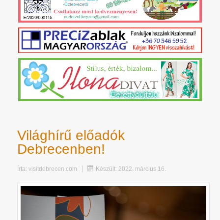
Világhírű előadók
Debrecenben!
Írta:
visitdebrecen.com
Készült: 2022. március 16.