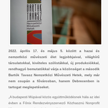
2022. április 17. és május 5. között a hazai és
nemzetközi művészeti élet legjobbjaival, világhírű
társulatokkal, kivételes szólistákkal, új produkciókkal,
rendhagyó bemutatókkal várja a közönséget a második
Bartók Tavasz Nemzetközi Művészeti Hetek, mely már
nem csupán a fővárosban, hanem Debrecenben is
tartogat meglepetéseket.
„A budapesti Müpával közös együttműködésnek hála az idei
évben a Főnix Rendezvényszervező Közhasznú Nonprofit