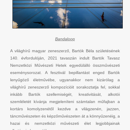
Bandaloop
A világhírű magyar zeneszerző, Bartók Béla születésének
140. évfordulóján, 2021 tavaszán indult Bartók Tavasz
Nemzetközi Művészeti Hetek egyedülálló összművészeti
eseménysorozat. A fesztivál bepillantást enged Bartók
lenyűgöző életművébe, ugyanakkor nem kizárólag a
világhírű zeneszerző kompozícióit sorakoztatja fel, sokkal
inkább Bartók szellemiségét, kreativitását, alkotói
szemléletét kívánja megjeleníteni számtalan műfajban a
kortárs komolyzenétől kezdve a világzenén, jazzen,
táncművészeten és képzőművészeten át a könnyűzenéig, a
hazai és nemzetközi művészeti élet legjobbjainak