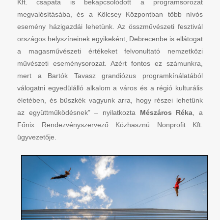
Kft. csapata is bekapcsolódott a programsorozat
megvalósításába, és a Kölcsey Központban több nívós
esemény házigazdái lehetünk. Az összművészeti fesztivál
országos helyszíneinek egyikeként, Debrecenbe is ellátogat
a magasművészeti értékeket felvonultató nemzetközi
művészeti eseménysorozat. Azért fontos ez számunkra,
mert a Bartók Tavasz grandiózus programkínálatából
válogatni egyedülálló alkalom a város és a régió kulturális
életében, és büszkék vagyunk arra, hogy részei lehetünk
az együttműködésnek” – nyilatkozta
Mészáros Réka
, a
Főnix Rendezvényszervező Közhasznú Nonprofit Kft.
ügyvezetője.