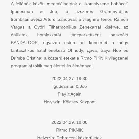
A fellépők között megtalálhatóak a „komolyzene bohócai”
Igudesman & Joo, a tízszeres Grammy-díjas
trombitaművész Arturo Sandoval, a világhírű tenor, Ramón
Vargas a Győri Filharmonikus Zenekarral kísérve, az
épületek homlokzatát táncparkettként használó
BANDALOOP; egyazon esten ad koncertet a négy
fantasztikus fiatal énekeső Ohnody, Дeva, Saya Noé és
Drimba Cristina; a közterületeket a Ritmo PIKNIK világzenei
programjai töltik meg élettel és élménnyel.
2022.04.27. 19.30
Igudesman & Joo
Play it Again
Helyszín: Kölcsey Központ
2022.04.29. 18.00
Ritmo PIKNIK
Helyszín: Debreceni közterületek