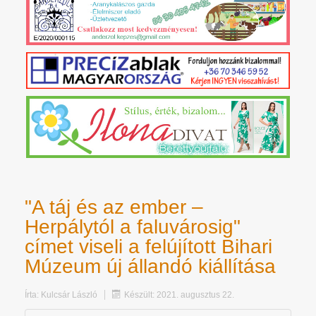
"A táj és az ember –
Herpálytól a faluvárosig"
címet viseli a felújított Bihari
Múzeum új állandó kiállítása
Írta:
Kulcsár László
Készült: 2021. augusztus 22.