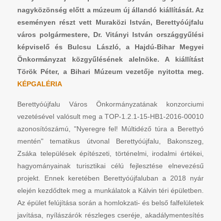
nagyközönség előtt a múzeum új állandó kiállítását. Az
eseményen részt vett Muraközi István, Berettyóújfalu
város polgármestere, Dr. Vitányi István országgyűlési
képviselő és Bulcsu László, a Hajdú-Bihar Megyei
Önkormányzat közgyűlésének alelnöke. A kiállítást
Török Péter, a Bihari Múzeum vezetője nyitotta meg.
KÉPGALÉRIA
Berettyóújfalu Város Önkormányzatának konzorciumi
vezetésével valósult meg a TOP-1.2.1-15-HB1-2016-00010
azonosítószámú, "Nyeregre fel! Múltidéző túra a Berettyó
mentén" tematikus útvonal Berettyóújfalu, Bakonszeg,
Zsáka települések építészeti, történelmi, irodalmi értékei,
hagyományainak turisztikai célú fejlesztése elnevezésű
projekt. Ennek keretében Berettyóújfaluban a 2018 nyár
elején kezdődtek meg a munkálatok a Kálvin téri épületben.
Az épület felújítása során a homlokzati- és belső falfelületek
javítása, nyílászárók részleges cseréje, akadálymentesítés