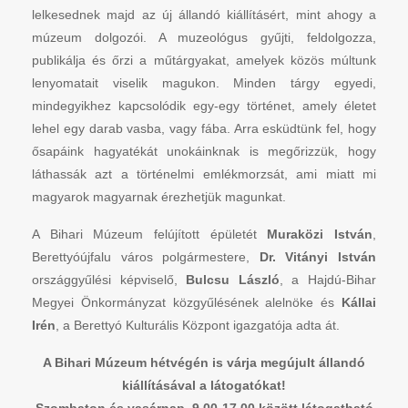
lelkesednek majd az új állandó kiállításért, mint ahogy a
múzeum dolgozói. A muzeológus gyűjti, feldolgozza,
publikálja és őrzi a műtárgyakat, amelyek közös múltunk
lenyomatait viselik magukon. Minden tárgy egyedi,
mindegyikhez kapcsolódik egy-egy történet, amely életet
lehel egy darab vasba, vagy fába. Arra esküdtünk fel, hogy
ősapáink hagyatékát unokáinknak is megőrizzük, hogy
láthassák azt a történelmi emlékmorzsát, ami miatt mi
magyarok magyarnak érezhetjük magunkat.
A Bihari Múzeum felújított épületét
Muraközi István
,
Berettyóújfalu város polgármestere,
Dr. Vitányi István
országgyűlési képviselő,
Bulcsu László
, a Hajdú-Bihar
Megyei Önkormányzat közgyűlésének alelnöke és
Kállai
Irén
, a Berettyó Kulturális Központ igazgatója adta át.
A Bihari Múzeum hétvégén is várja megújult állandó
kiállításával a látogatókat!
Szombaton és vasárnap, 9.00-17.00 között látogatható