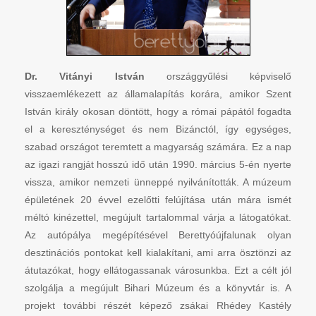
Dr. Vitányi István
országgyűlési képviselő
visszaemlékezett az államalapítás korára, amikor Szent
István király okosan döntött, hogy a római pápától fogadta
el a kereszténységet és nem Bizánctól, így egységes,
szabad országot teremtett a magyarság számára. Ez a nap
az igazi rangját hosszú idő után 1990. március 5-én nyerte
vissza, amikor nemzeti ünneppé nyilvánították. A múzeum
épületének 20 évvel ezelőtti felújítása után mára ismét
méltó kinézettel, megújult tartalommal várja a látogatókat.
Az autópálya megépítésével Berettyóújfalunak olyan
desztinációs pontokat kell kialakítani, ami arra ösztönzi az
átutazókat, hogy ellátogassanak városunkba. Ezt a célt jól
szolgálja a megújult Bihari Múzeum és a könyvtár is. A
projekt további részét képező zsákai Rhédey Kastély