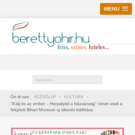
MENU
Keresés
Ön itt van:
KEZDŐLAP
KULTÚRA
"A táj és az ember – Herpálytól a faluvárosig" címet viseli a
felújított Bihari Múzeum új állandó kiállítása