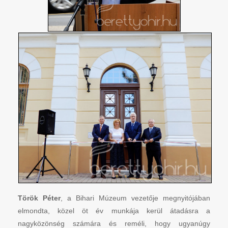
Török Péter
, a Bihari Múzeum vezetője megnyitójában
elmondta, közel öt év munkája kerül átadásra a
nagyközönség számára és reméli, hogy ugyanúgy