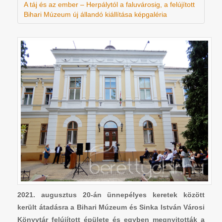
A táj és az ember – Herpálytól a faluvárosig, a felújított
Bihari Múzeum új állandó kiállítása képgaléria
2021. augusztus 20-án ünnepélyes keretek között
került átadásra a Bihari Múzeum és Sinka István Városi
Könyvtár felújított épülete és egyben megnyitották a