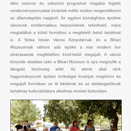
idén számos és sokszínű programot magába foglaló
rendezvénysorozattal kívántak méltó módon megemlékezni
az államalapítás napjáról. Az egykori községháza épülete
városunk emblematikus helyszínének tekinthető, mára
megtaláltuk a külső formához a megfelelő belső tartalmat
is. A Sinka István Városi Könyvtárnak és a Bihari
Múzeumnak otthont adó épület a mai modern kor
elvárásainak megfelelően kívül-belül megújult. A városi
könyvtár átadása után a Bihari Múzeum is újra megnyílik a
látogató közönség előtt. Az eleink által ránk
hagyományozott építési örökséget kívánjuk megőrizni és
megújult formában az itt lakóknak és az idelátogatóknak
tartalmas kulturálódásra alkalmas tereket biztosítani.