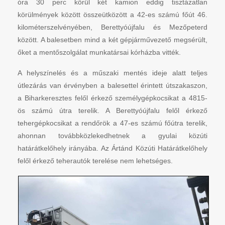
óra 30 perc körül két kamion eddig tisztázatlan
körülmények között összeütközött a 42-es számú főút 46.
kilométerszelvényében, Berettyóújfalu és Mezőpeterd
között. A balesetben mind a két gépjárművezető megsérült,
őket a mentőszolgálat munkatársai kórházba vitték.
A helyszínelés és a műszaki mentés ideje alatt teljes
útlezárás van érvényben a balesettel érintett útszakaszon,
a Biharkeresztes felől érkező személygépkocsikat a 4815-
ös számú útra terelik. A Berettyóújfalu felől érkező
tehergépkocsikat a rendőrök a 47-es számú főútra terelik,
ahonnan továbbközlekedhetnek a gyulai közúti
határátkelőhely irányába. Az Ártánd Közúti Határátkelőhely
felől érkező teherautók terelése nem lehetséges.