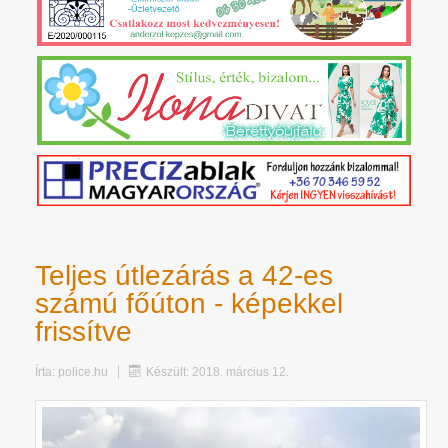
Teljes útlezárás a 42-es
számú főúton - képekkel
frissítve
Írta:
police.hu
Készült: 2018. március 12.