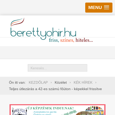
MENU
Keresés
Ön itt van:
KEZDŐLAP
Közélet
KÉK HÍREK
Teljes útlezárás a 42-es számú főúton - képekkel frissítve