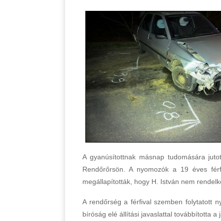
A gyanúsítottnak másnap tudomására jutott
Rendőrőrsön. A nyomozók a 19 éves férfit 
megállapították, hogy H. István nem rendelke
A rendőrség a férfival szemben folytatott n
bíróság elé állítási javaslattal továbbította 