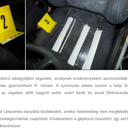
eskörű adatgyűjtést végeztek, amelynek eredményeként azonosították
an gyanúsítható H. Istvánt. A nyomozás adatai szerint a helyi fér
i az ingatlan előtt hagyott autót, ezért beült és azzal Debrecenb
al Létavértes irányába közlekedett, amikor feltehetőleg nem megfelelő
zalagkorlátnak csapódott. A balesetben a gépkocsi összetört, így azt 
étavértesre.