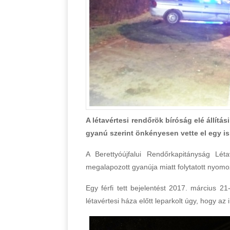
A létavértesi rendőrök bíróság elé állítás
gyanú szerint önkényesen vette el egy is
A Berettyóújfalui Rendőrkapitányság Lét
megalapozott gyanúja miatt folytatott nyomo
Egy férfi tett bejelentést 2017. március 2
létavértesi háza előtt leparkolt úgy, hogy az 