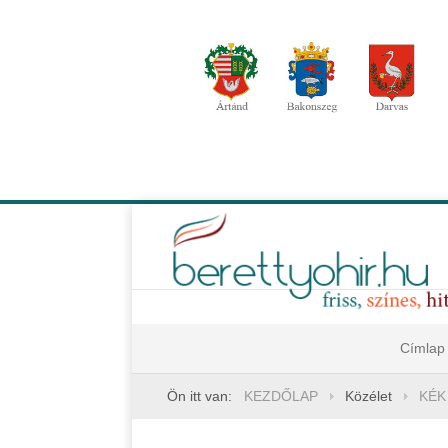
Címlap
Ön itt van:
KEZDŐLAP
Közélet
KÉK