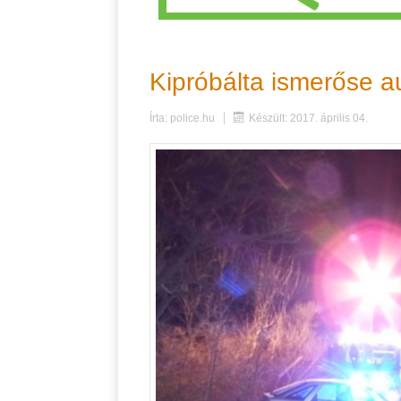
Kipróbálta ismerőse au
Írta:
police.hu
Készült: 2017. április 04.