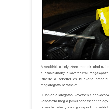
A rendőrök a helyszínre mentek, ahol szél
bűncselekmény elkövetésével megalapozott
ismerte a sértettet és ki akarta próbáln
meglátogatta barátnőjét.
H. István a látogatást követően a gépkocsiv
választotta meg a jármű sebességét és egy s
István hátrahagyta és gyalog indult tovább L