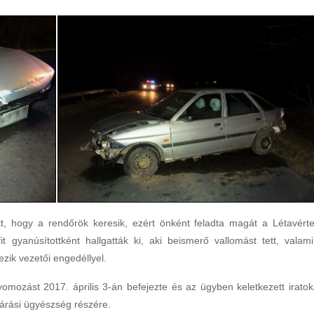
, hogy a rendőrök keresik, ezért önként feladta magát a Létavérte
gyanúsítottként hallgatták ki, aki beismerő vallomást tett, valami
zik vezetői engedéllyel.
yomozást 2017. április 3-án befejezte és az ügyben keletkezett iratok
a járási ügyészség részére.