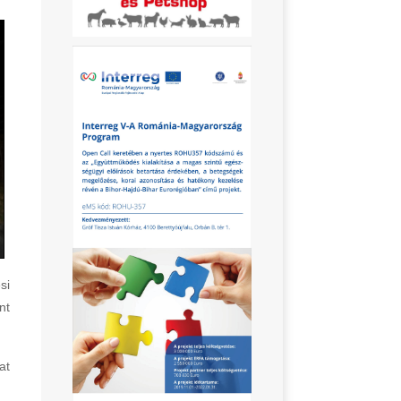
si
nt
at