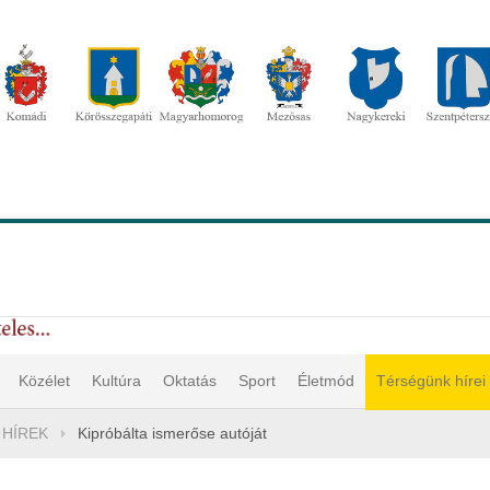
Közélet
Kultúra
Oktatás
Sport
Életmód
Térségünk hírei
 HÍREK
Kipróbálta ismerőse autóját