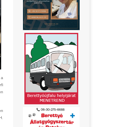
 a
fi
en
en
H.