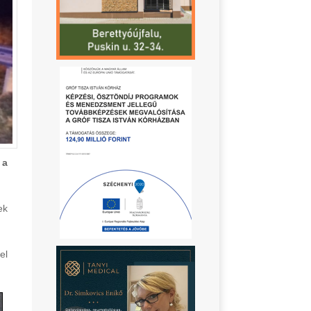
 a
ek
el