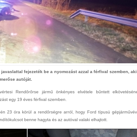
i javaslattal fejezeték be a nyomozást azzal a férfival szemben, aki
merőse autóját.
avértesi Rendőrőrse jármű önkényes elvétele bűntett elkövetésén
zást egy 19 éves férfival szemben.
1-én 23 óra körül a rendőrségre arról, hogy Ford típusú gépjárművév
indítókulcsot benne hagyta és az autóval valaki elhajtott.