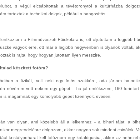
lubot, s végül elcsábítottak a tévétoronytól a kultúrházba dolgozn
m tartoztak a technikai dolgok, például a hangosítás.
elentkeztem a Filmművészeti Főiskolára is, ott eljutottam a legjobb hú
üszke vagyok erre, ott már a legjobb negyvenben is olyanok voltak, ak
ztak is rajta, hogy hogyan jutottam ilyen messzire.
talad készített fotóra?
diban a fizikát, volt neki egy fotós szakköre, oda jártam hatodik
én nővérem vett nekem egy gépet – ha jól emlékszem, 160 forintért 
em is magamnak egy komolyabb gépet tizennyolc évesen.
lván van olyan, ami közelebb áll a lelkemhez – a bihari tájat, a biha
ikor megrendelésre dolgozom, akkor nagyon sok mindent csinálok. V
ul kristálypoharat kell fotóznom egy katalógusba, akkor az nehezeb