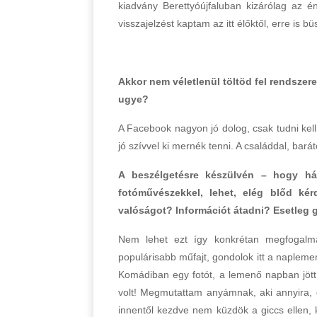
kiadvány Berettyóújfaluban kizárólag az én
visszajelzést kaptam az itt élőktől, erre is b
Akkor nem véletlenül töltöd fel rendszere
ugye?
A Facebook nagyon jó dolog, csak tudni kell 
jó szívvel ki mernék tenni. A családdal, bará
A beszélgetésre készülvén – hogy hát
fotóművészekkel, lehet, elég blőd ké
valóságot? Információt átadni? Esetleg
Nem lehet ezt így konkrétan megfogalm
populárisabb műfajt, gondolok itt a naplemen
Komádiban egy fotót, a lemenő napban jött 
volt! Megmutattam anyámnak, aki annyira, de
innentől kezdve nem küzdök a giccs ellen, 