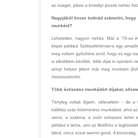
az üveget, pláne a kristályt piszok nehéz fot
Nagyjából össze tudnád számolni, hogy 
munkáid?
Lehetetlen, nagyon nehéz. Már a ’70-es év
képet például Székesfehérvárra egy amatőr 
meg voltam győződve arról, hogy ez egy nag
is elküldtem később, több díjat is nyertem
annyi helyen jelent már meg munkám (kü
összeszámolni.
Több évtizedes munkádért díjakat, elism
Tényleg voltak díjaim, okleveleim – de a
kiállítás száz fotóművész munkáiból, ahol a
venni, a szakma, a zsűri sohasem lehet el
például a téma, ami az illetőhöz a legközele
látod, nincs ezzel semmi gond. A közönség