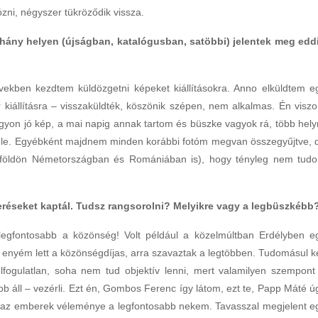
ózni, négyszer tükröződik vissza.
hány helyen (újságban, katalógusban, satöbbi) jelentek meg edd
ekben kezdtem küldözgetni képeket kiállításokra. Anno elküldtem e
kiállításra – visszaküldték, köszönik szépen, nem alkalmas. Én viszo
yon jó kép, a mai napig annak tartom és büszke vagyok rá, több hely
 vele. Egyébként majdnem minden korábbi fotóm megvan összegyűjtve, 
lföldön Németországban és Romániában is), hogy tényleg nem tud
eréseket kaptál. Tudsz rangsorolni? Melyikre vagy a legbüszkébb
 legfontosabb a közönség! Volt például a közelmúltban Erdélyben e
z enyém lett a közönségdíjas, arra szavaztak a legtöbben. Tudomásul ke
fogulatlan, soha nem tud objektív lenni, mert valamilyen szempont
bb áll – vezérli. Ezt én, Gombos Ferenc így látom, ezt te, Papp Máté ú
, az emberek véleménye a legfontosabb nekem. Tavasszal megjelent e