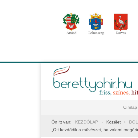
Címlap
Ön itt van:
KEZDŐLAP
Közélet
DOL
„Ott kezdődik a művészet, ha valami megérint