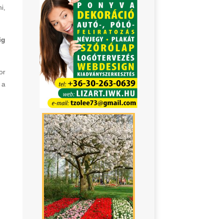
i,
ig
or
 a