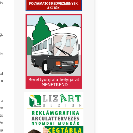
ív
g,
is
at
 a
 a
am
tó
Én
sa