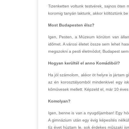
Tizenketten voltunk testvérek, sajnos öte
koromig tanyán laktunk, akkor költöztünk be
Most Budapesten élsz?
Igen, Pesten, a Múzeum körúton van állan
időmet. A városi életet össze sem lehet has
megszokni a pesti életmódot; Budapest sem
Hogyan kerültél el anno Komádiból?
Ha jól számolom, akkor öt helyre is jártam
az én korosztályomból mindenkivel egy isk
kőművesek mellett. Képzeld el, már 10 éve
Komolyan?
Igen, benne is van a nyugdíjamban! Egy hón
A gimnázium után egy évig képesítés nélkül
tíz évet húztam le, sok érdekes műszaki isme