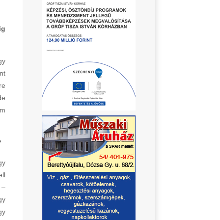
ig
gy
nt
re
de
om
?
gy
ll
 –
gy
gy