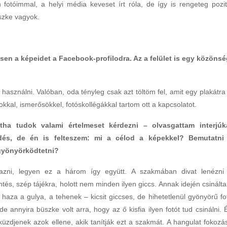
 fotóimmal, a helyi média keveset írt róla, de így is rengeteg pozit
üszke vagyok.
sen a képeidet a Facebook-profilodra. Az a felület is egy közönsé
használni. Valóban, oda tényleg csak azt töltöm fel, amit egy plakátra 
tokkal, ismerősökkel, fotóskollégákkal tartom ott a kapcsolatot.
ha tudok valami értelmeset kérdezni – olvasgattam interjúk
rdés, de én is felteszem: mi a célod a képekkel? Bemutatni
 gyönyörködtetni?
azni, legyen ez a három így együtt. A szakmában divat lenézni
tés, szép tájékra, holott nem minden ilyen giccs. Annak idején csinált
haza a gulya, a tehenek – kicsit giccses, de hihetetlenül gyönyörű fo
 annyira büszke volt arra, hogy az ő kisfia ilyen fotót tud csinálni. 
küzdjenek azok ellene, akik tanítják ezt a szakmát. A hangulat fokozá