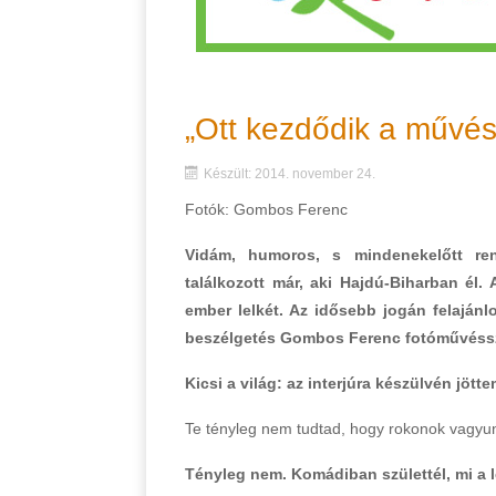
„Ott kezdődik a művész
Készült: 2014. november 24.
Fotók: Gombos Ferenc
Vidám, humoros, s mindenekelőtt ren
találkozott már, aki Hajdú-Biharban él. 
ember lelkét. Az idősebb jogán felajánlo
beszélgetés Gombos Ferenc fotóművéssz
Kicsi a világ: az interjúra készülvén jöt
Te tényleg nem tudtad, hogy rokonok vagyu
Tényleg nem. Komádiban születtél, mi a