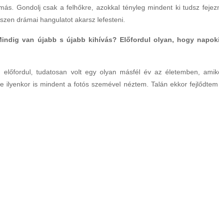
s. Gondolj csak a felhőkre, azokkal tényleg mindent ki tudsz fejezn
gészen drámai hangulatot akarsz lefesteni.
indig van újabb s újabb kihívás? Előfordul olyan, hogy napok
 előfordul, tudatosan volt egy olyan másfél év az életemben, amik
 ilyenkor is mindent a fotós szemével néztem. Talán ekkor fejlődtem