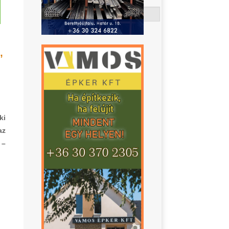
Keresés
”
ki
az
 –