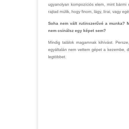
ugyanolyan kompozíciós elem, mint bármi má
rajtad múlik, hogy finom, lágy, lírai, vagy e
Soha nem vált rutinszerűvé a munka? M
nem csinálsz egy képet sem?
Mindig találok magamnak kihívást. Persze,
egyáltalán nem vettem gépet a kezembe, de
legtöbbet.