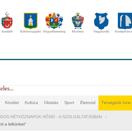
Közélet
Kultúra
Oktatás
Sport
Életmód
Térségünk hírei
GOS HÉTKÖZNAPOK HŐSEI - A SZOLGÁLTATÁSBAN
i a lelkünket”