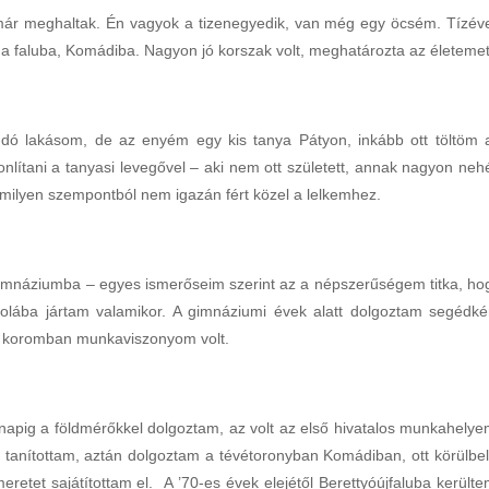
n már meghaltak. Én vagyok a tizenegyedik, van még egy öcsém. Tízév
 a faluba, Komádiba. Nagyon jó korszak volt, meghatározta az életemet
dó lakásom, de az enyém egy kis tanya Pátyon, inkább ott töltöm 
onlítani a tanyasi levegővel – aki nem ott született, annak nagyon neh
milyen szempontból nem igazán fért közel a lelkemhez.
 gimnáziumba – egyes ismerőseim szerint az a népszerűségem titka, ho
olába jártam valamikor. A gimnáziumi évek alatt dolgoztam segédké
s koromban munkaviszonyom volt.
apig a földmérőkkel dolgoztam, az volt az első hivatalos munkahelye
 tanítottam, aztán dolgoztam a tévétoronyban Komádiban, ott körülbel
retet sajátítottam el. A ’70-es évek elejétől Berettyóújfaluba kerülte