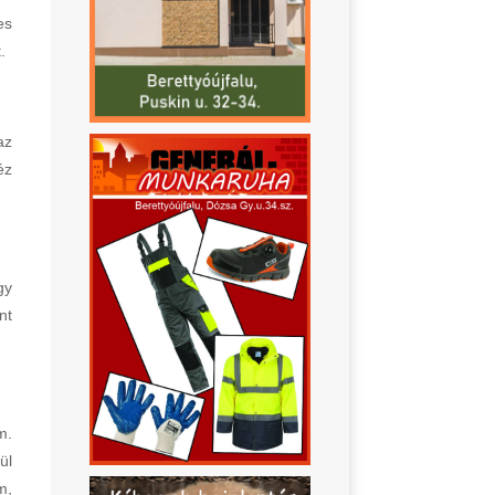
es
.
az
éz
gy
nt
m.
ül
m,