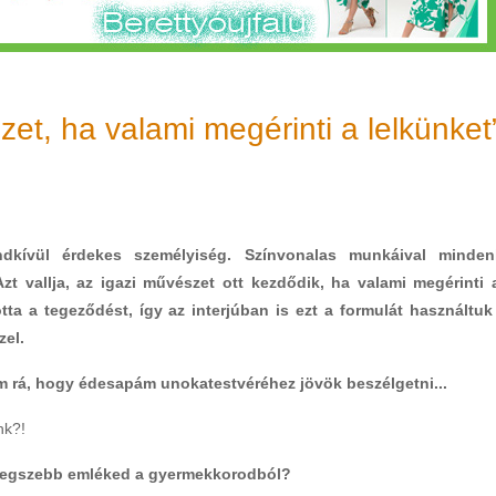
et, ha valami megérinti a lelkünket
dkívül érdekes személyiség. Színvonalas munkáival minden
Azt vallja, az igazi művészet ott kezdődik, ha valami megérinti 
tta a tegeződést, így az interjúban is ezt a formulát használtuk
el.
tem rá, hogy édesapám unokatestvéréhez jövök beszélgetni...
nk?!
 legszebb emléked a gyermekkorodból?