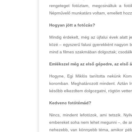
rengeteget fotóztam, megcsináltuk a fotók
Népművelő munkatárs voltam, emellett hozzá
Hogyan jött a fotózás?
Mindig érdekelt, még az újfalui évek alatt j
közé – egyszerű falusi gyerekként nagyon b
mind a filmes szakmában dolgoztak; csodálko
Emlékszel még az első gépedre, az első ál
Hogyne, Egi Miklós tanította nekünk Komá
koromban. Meghatározott mindent. Aztán Ir
később elkezdtem dolgozgatni, rögtön vett
Kedvenc fotótémád?
Nincs, mindent lefotózok, ami tetszik. Nyi
embereket soha nem lehet megunni –, de am
nehezebb, van könnyebb téma, amikor példá