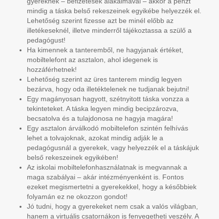
gyereknek – befizetések alakalmával – akkor a pénzt
mindig a táska belső rekeszeinek egyikébe helyezzék el.
Lehetőség szerint fizesse azt be minél előbb az
illetékeseknél, illetve minderről tájékoztassa a szülő a
pedagógust!
Ha kimennek a tanteremből, ne hagyjanak értéket,
mobiltelefont az asztalon, ahol idegenek is
hozzáférhetnek!
Lehetőség szerint az üres tanterem mindig legyen
bezárva, hogy oda illetéktelenek ne tudjanak bejutni!
Egy magányosan hagyott, szétnyitott táska vonzza a
tekinteteket. A táska legyen mindig becipzározva,
becsatolva és a tulajdonosa ne hagyja magára!
Egy asztalon árválkodó mobiltelefon szintén felhívás
lehet a tolvajoknak, azokat mindig adják le a
pedagógusnál a gyerekek, vagy helyezzék el a táskájuk
belső rekeszeinek egyikében!
Az iskolai mobiltelefonhasználatnak is megvannak a
maga szabályai – akár intézményenként is. Fontos
ezeket megismertetni a gyerekekkel, hogy a későbbiek
folyamán ez ne okozzon gondot!
Jó tudni, hogy a gyerekeket nem csak a valós világban,
hanem a virtuális csatornákon is fenyegetheti veszély. A