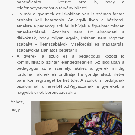
használatára – kitérve arra is, hogy a
telefonbetyárkodást a törvény bünteti!
Ha már a gyermek az iskolában van is számos fontos
szabályt kell betartania. Az egyik ilyen a házirend,
amelyre a pedagógusok fel is hívják a figyelmet minden
tanévkezdésnél. Azonban nem árt elmondani a
diákoknak, hogy milyen egyéb, írásban nem rögzített
szabályt – illemszabályok, viselkedési és magatartási
szabályokat ajánlatos betartani!
A gyerek, a szülő és a pedagógus közötti jó
kommunikáció szintén elengedhetetlen. Az iskolában a
pedagógus az a személy, akihez a gyerek mindig
fordulhat, akinek elmondhatja ha gondja akad, illetve
bármikor segítséget kérhet tőle. A szülők is forduljanak
bizalommal a nevelőkhöz!Vigyázzanak a gyerekek a
nagyobb érték berendezésekre.
Ahhoz,
hogy