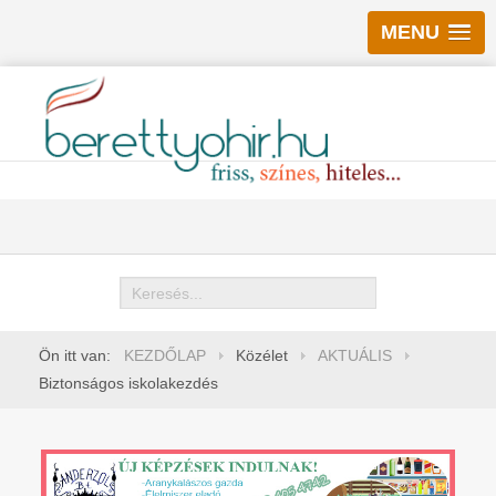
MENU
Keresés
Ön itt van:
KEZDŐLAP
Közélet
AKTUÁLIS
Biztonságos iskolakezdés