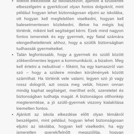
Mielőtt elkezdődik az iskolaszezon, ajánlott a szülőknek
elbeszélgetni a gyerkőccel olyan fontos dolgokról, mint
például hogyan lehet biztonságosan eljutni az iskolába,
ott hogyan kell megfelelően viselkedni, hogyan kell
balesetmentesen közlekedni, illetve ha mégis baj
történik, miként kell segítséget kérni. Ezek mind nagyon
fontos ismeretek és egy gyermek, egy fiatal számára
elengedhetetlenek ahhoz, hogy a szülők biztonságban
tudhassák gyermekeiket.
Talán legfontosabb, hogy a gyermek és szülő között
zökkenőmentes legyen a kommunikáció, a bizalom. Meg
kell értetni a nebulóval – főként, ha egy kamaszról van
szó – hogy a szüleire minden körülmények között
számíthat. Ha történik vele valami, legyen szó jó vagy
rossz dologról, azt ossza meg velük, hiszen onnan
mindig kaphat segítséget, meríthet erőt, szeretetet és
biztonságban tudhatja magát. A biztonságos otthonkép
megteremtése, a jó szülő-gyermek viszony kialakítása
kiemelten fontos.
Ajánlott az iskola elkezdése előtt olyan témákról
beszélgetni, mint például, hogyan lehet biztonságosan
eljutni az iskolába, hogyan kell viselkedni, ha egy
ismeretlen gyerek/felnőtt megszólítja, hogyan