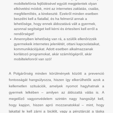
mobiltelefónia fejlődésével együtt megjelentek olyan
elkövetési módok, mint az internetes zaklatás, csalás,
megfélemlítés, a kirekeszté. Ezekről minden esetben
beszélni kell a fiatallal, és ha felmerül annak a
lehetősége, hogy ennek áldozatává vált a gyermek,
azonnal segítséget kell kérni és értesíteni kell erről a
rendőrséget!
Amennyiben lehetőség van rá, a szülők ellenőrizzék
gyermekeik internetes jelenlétét, ottani kapcsolataikat,
kommunikációjukat. Adott esetben alkalmazzanak
korlátozó programokat, akár számítógépről, akár
mobiltelefonról van szó!
A Polgárőrség minden körülmények között a prevenció
fontosságát hangsúlyozza, hiszen így elkerülhetők azok a
kellemetlen szituációk, amelyek nyomot hagyhatnak a
gyermek lelkében – amilyen az áldozattá válás is. A
megelőző vagyonvédelem szintén nagy hangsúlyt kell,
hogy kapjon, hiszen apró mozzanatokkal – mint, hogy
lakattal le kell zárni a biciklit, vagy a pénztárcát a táska