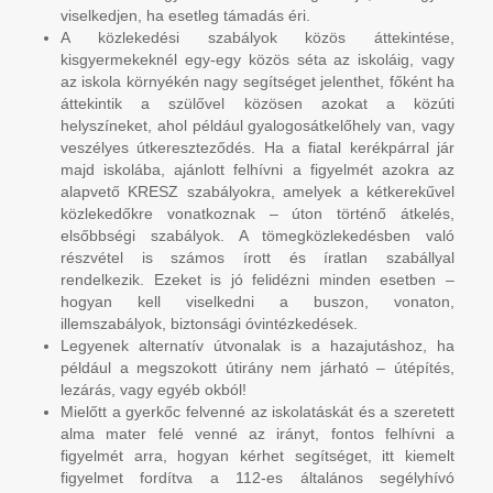
viselkedjen, ha esetleg támadás éri.
A közlekedési szabályok közös áttekintése,
kisgyermekeknél egy-egy közös séta az iskoláig, vagy
az iskola környékén nagy segítséget jelenthet, főként ha
áttekintik a szülővel közösen azokat a közúti
helyszíneket, ahol például gyalogosátkelőhely van, vagy
veszélyes útkereszteződés. Ha a fiatal kerékpárral jár
majd iskolába, ajánlott felhívni a figyelmét azokra az
alapvető KRESZ szabályokra, amelyek a kétkerekűvel
közlekedőkre vonatkoznak – úton történő átkelés,
elsőbbségi szabályok. A tömegközlekedésben való
részvétel is számos írott és íratlan szabállyal
rendelkezik. Ezeket is jó felidézni minden esetben –
hogyan kell viselkedni a buszon, vonaton,
illemszabályok, biztonsági óvintézkedések.
Legyenek alternatív útvonalak is a hazajutáshoz, ha
például a megszokott útirány nem járható – útépítés,
lezárás, vagy egyéb okból!
Mielőtt a gyerkőc felvenné az iskolatáskát és a szeretett
alma mater felé venné az irányt, fontos felhívni a
figyelmét arra, hogyan kérhet segítséget, itt kiemelt
figyelmet fordítva a 112-es általános segélyhívó