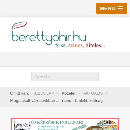
MENU
Keresés
Ön itt van:
KEZDŐLAP
Közélet
AKTUÁLIS
Megalakult városunkban a Trianon Emlékbizottság