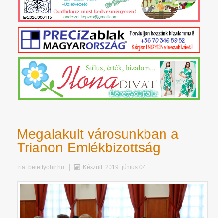
Megalakult városunkban a
Trianon Emlékbizottság
Írta:
berettyohir.hu
Készült: 2019. június 04.