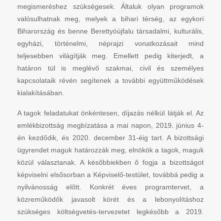
megismeréshez szükségesek. Általuk olyan programok
valósulhatnak meg, melyek a bihari térség, az egykori
Biharország és benne Berettyóújfalu társadalmi, kulturális,
egyházi, történelmi, néprajzi vonatkozásait mind
teljesebben világítják meg. Emellett pedig kiterjedt, a
határon túl is meglévő szakmai, civil és személyes
kapcsolataik révén segítenek a további együttműködések
kialakításában.
A tagok feladatukat önkéntesen, díjazás nélkül látják el. Az
emlékbizottság megbízatása a mai napon, 2019. június 4-
én kezdődik, és 2020. december 31-éig tart. A bizottsági
ügyrendet maguk határozzák meg, elnökök a tagok, maguk
közül választanak. A későbbiekben ő fogja a bizottságot
képviselni elsősorban a Képviselő-testület, továbbá pedig a
nyilvánosság előtt. Konkrét éves programtervet, a
közreműködők javasolt körét és a lebonyolításhoz
szükséges költségvetés-tervezetet legkésőbb a 2019.