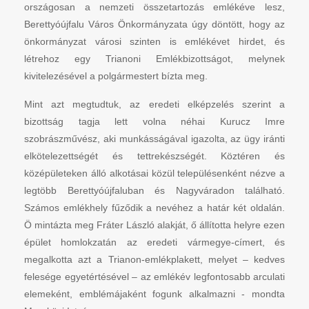
országosan a nemzeti összetartozás emlékéve lesz,
Berettyóújfalu Város Önkormányzata úgy döntött, hogy az
önkormányzat városi szinten is emlékévet hirdet, és
létrehoz egy Trianoni Emlékbizottságot, melynek
kivitelezésével a polgármestert bízta meg.
Mint azt megtudtuk, az eredeti elképzelés szerint a
bizottság tagja lett volna néhai Kurucz Imre
szobrászművész, aki munkásságával igazolta, az ügy iránti
elkötelezettségét és tettrekészségét. Köztéren és
középületeken álló alkotásai közül településenként nézve a
legtöbb Berettyóújfaluban és Nagyváradon található.
Számos emlékhely fűződik a nevéhez a határ két oldalán.
Ö mintázta meg Fráter László alakját, ő állította helyre ezen
épület homlokzatán az eredeti vármegye-címert, és
megalkotta azt a Trianon-emlékplakett, melyet – kedves
felesége egyetértésével – az emlékév legfontosabb arculati
elemeként, emblémájaként fogunk alkalmazni - mondta