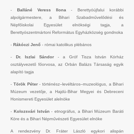
-
Balláné Veress Ilona
- Berettyóújfalui korábbi
alpolgármestere, a Bihari Szabadművelődési és
Népfőiskolai Egyesület elnökségi tagja, a
Berettyószentmártoni Református Egyházközség gondnoka
-
Rákóczi Jenő
- római katolikus plébános
-
Dr. Iszlai Sándor
- a Gróf Tisza István Kórház
osztályvezető főorvosa, az Orbán Balázs Társaság egyik
alapító tagja
-
Török Péter
- történész–levéltáros–muzeológus, a Bihari
Múzeum vezetője, a Hajdú-Bihar Megyei és Debreceni
Honismereti Egyesület alelnöke
-
Kolozsvári István
- etnográfus, a Bihari Múzeum Baráti
Köre és a Bihari Népművészeti Egyesület elnöke
A rendezvény Dr. Fráter László egykori alispán