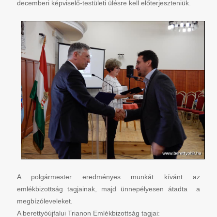
decemberi képviselő-testületi ülésre kell előterjeszteniük.
A polgármester eredményes munkát kívánt az
emlékbizottság tagjainak, majd ünnepélyesen átadta a
megbízóleveleket.
A berettyóújfalui Trianon Emlékbizottság tagjai: