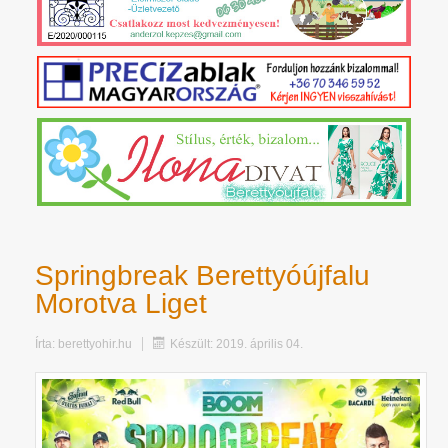
Springbreak Berettyóújfalu
Morotva Liget
Írta:
berettyohir.hu
Készült: 2019. április 04.