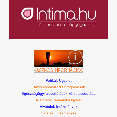
Patikák-Ügyelet
Háziorvosok-Körzeti fogorvosok
Egészségügyi alapellátások körzetbeosztása
Állatorvosi rendelők-Ügyelet
Hivatalok-Intézmények
Oktatási Intézmények