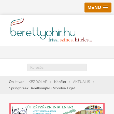
MENU
Keresés
Ön itt van:
KEZDŐLAP
Közélet
AKTUÁLIS
Springbreak Berettyóújfalu Morotva Liget