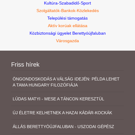
Kultúra-Szabadidő-Sport
Szolgáltatók-Bankok-Közlekedés
Települési támogatás
Aktív korúak ellátása
Közbiztonsági ügyelet Berettyóújfaluban
Városgazda
Friss hírek
ÖNGONDOSKODÁS A VÁLSÁG IDEJÉN: PÉLDA LEHET
A TAMA HUNGARY FILOZÓFIÁJA
LÚDAS MATYI - MESE A TÁNCON KERESZTÜL
ÚJ ÉLETRE KELHETNEK A HAZAI KÁDÁR-KOCKÁK
ÁLLÁS BERETTYÓÚJFALUBAN - USZODAI GÉPÉSZ