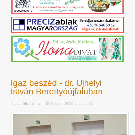
Igaz beszéd - dr. Ujhelyi
István Berettyóújfaluban
Írta:
berettyohir.hu
Készült: 2019. március 06.