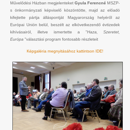
Művelődési Házban megjelenteket
Gyula Ferencné
MSZP-
s önkormányzati képviselő köszöntötte, majd az előadó
kifejtette pártja álláspontját Magyarország helyéről az
Európai Unión belül, beszélt az elkövetkezendő évtizedek
kihívásairól, illetve ismertette a "
Haza, Szeretet,
Európa
"választási program fontosabb részleteit
Képgaléria megnyitásához kattintson IDE!