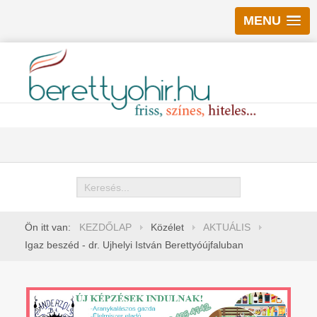
MENU
Keresés
Ön itt van:
KEZDŐLAP
Közélet
AKTUÁLIS
Igaz beszéd - dr. Ujhelyi István Berettyóújfaluban