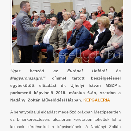
"Igaz beszéd az Európai Unióról és
Magyarországról"
címmel tartott beszélgetéssel
egybekötött előadást dr. Ujhelyi István MSZP-s
parlamenti képviselő 2019. március 6-án, szerdán a
Nadányi Zoltán Művelődési Házban.
KÉPGALÉRIA
A berettyóújfalui előadást megelőző órákban Mezőpeterden
és Biharkeresztesen, utcafórum keretében tehették fel a
lakosok kérdéseiket a képviselőnek. A Nadányi Zoltán