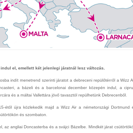
dul el, emellett két jelenlegi járatnál lesz változás.
osba indít menetrend szerinti járatot a debreceni repülőtérről a Wizz Ai
ncasteri, a bázeli és a barcelonai december közepén indul, a cipru
cára és a máltai Vallettára jövő tavasztól repülhetünk Debrecenből.
 15-étől újra közlekedik majd a Wizz Air a németországi Dortmund 
sütörtökön és szombaton.
l, az angliai Doncasterba és a svájci Bázelbe. Mindkét járat csütörtök