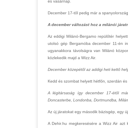
és vasárnap.
December 17-től pedig már a spanyolországi 
A december változást hoz a milánói járat
Az eddigi Milánó-Bergamo repülőtér helyet
utolsó gép Bergamóba december 11-én indu
ugyanakkora távolságra van Milánó közpon
közlekedik majd a Wizz Air.
December közepétől az addigi heti kettő he
Kedd és szombat helyett hétfőn, szerdán és
A légitársaság így december 17-étől már
Doncasterbe, Londonba, Dortmundba, Milánó
Az új járatokat egy második bázisgép, egy új
A Dehir.hu megkeresésére a Wizz Air azt k