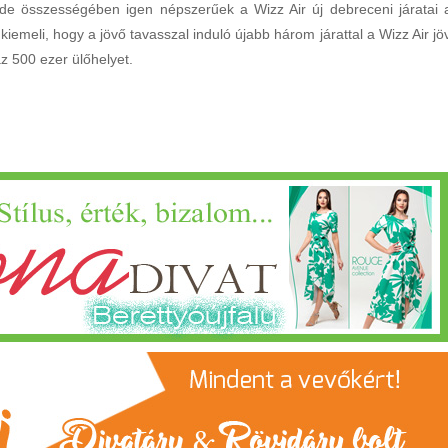
 de összességében igen népszerűek a Wizz Air új debreceni járatai 
 kiemeli, hogy a jövő tavasszal induló újabb három járattal a Wizz Air jö
z 500 ezer ülőhelyet.