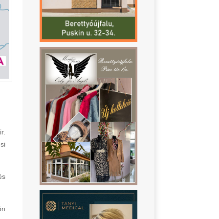
r.
si
és
ön