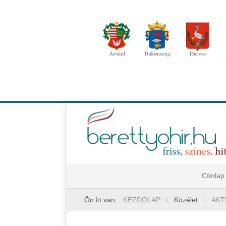
Címlap
Ön itt van:
KEZDŐLAP
Közélet
AKT