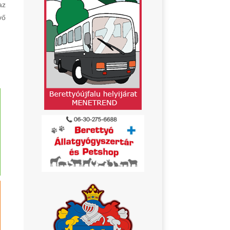
az
vő