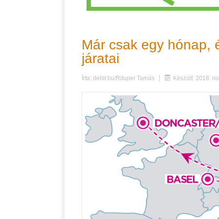
Már csak egy hónap, é
járatai
Írta:
dehir.hu/Rituper Tamás
Készült: 2018. n