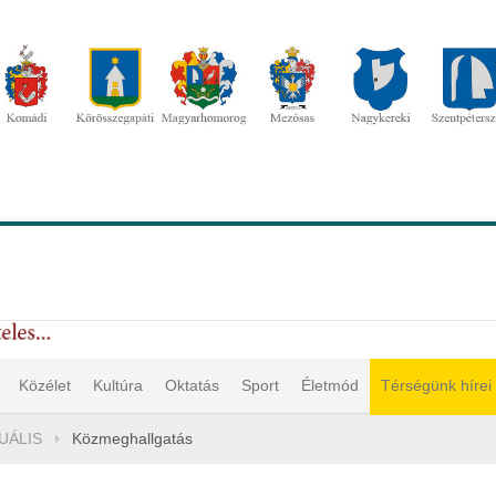
Közélet
Kultúra
Oktatás
Sport
Életmód
Térségünk hírei
UÁLIS
Közmeghallgatás