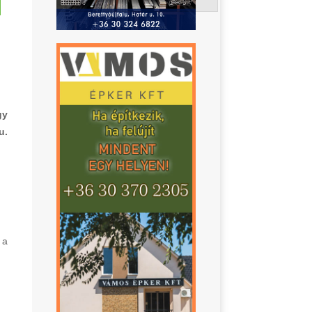
gy
u.
 a