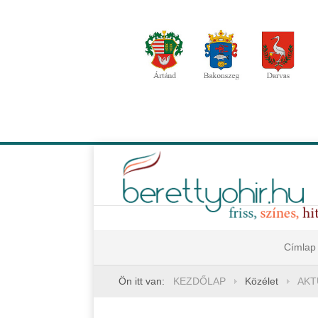
Címlap
Ön itt van:
KEZDŐLAP
Közélet
AKT