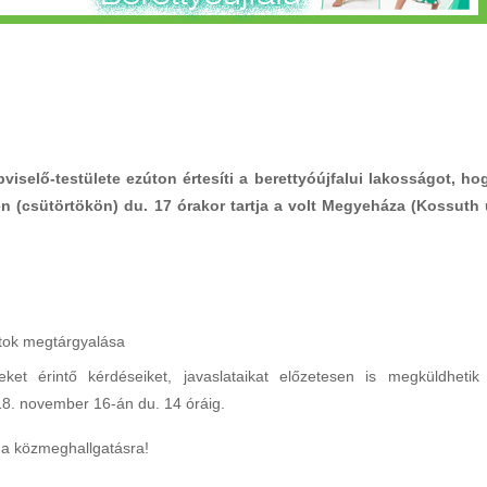
iselő-testülete ezúton értesíti a berettyóújfalui lakosságot, ho
 (csütörtökön) du. 17 órakor tartja a volt Megyeháza (Kossuth 
atok megtárgyalása
eket érintő kérdéseiket, javaslataikat előzetesen is megküldhetik
8. november 16-án du. 14 óráig.
at a közmeghallgatásra!