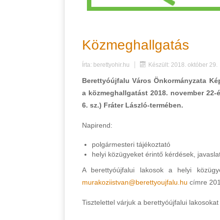
Közmeghallgatás
Írta:
berettyohir.hu
Készült: 2018. október 29.
Berettyóújfalu Város Önkormányzata Képv
a közmeghallgatást 2018. november 22-én
6. sz.) Fráter László-termében.
Napirend:
polgármesteri tájékoztató
helyi közügyeket érintő kérdések, javasl
A berettyóújfalui lakosok a helyi közügy
murakoziistvan@berettyoujfalu.hu
címre 201
Tisztelettel várjuk a berettyóújfalui lakosok