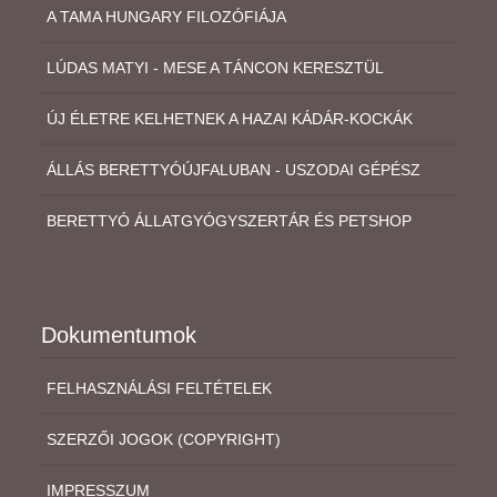
A TAMA HUNGARY FILOZÓFIÁJA
LÚDAS MATYI - MESE A TÁNCON KERESZTÜL
ÚJ ÉLETRE KELHETNEK A HAZAI KÁDÁR-KOCKÁK
ÁLLÁS BERETTYÓÚJFALUBAN - USZODAI GÉPÉSZ
BERETTYÓ ÁLLATGYÓGYSZERTÁR ÉS PETSHOP
Dokumentumok
FELHASZNÁLÁSI FELTÉTELEK
SZERZŐI JOGOK (COPYRIGHT)
IMPRESSZUM