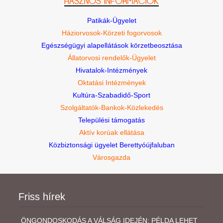
Patikák-Ügyelet
Háziorvosok-Körzeti fogorvosok
Egészségügyi alapellátások körzetbeosztása
Állatorvosi rendelők-Ügyelet
Hivatalok-Intézmények
Oktatási Intézmények
Kultúra-Szabadidő-Sport
Szolgáltatók-Bankok-Közlekedés
Települési támogatás
Aktív korúak ellátása
Közbiztonsági ügyelet Berettyóújfaluban
Városgazda
Friss hírek
ÖNGONDOSKODÁS A VÁLSÁG IDEJÉN: PÉLDA LEHET