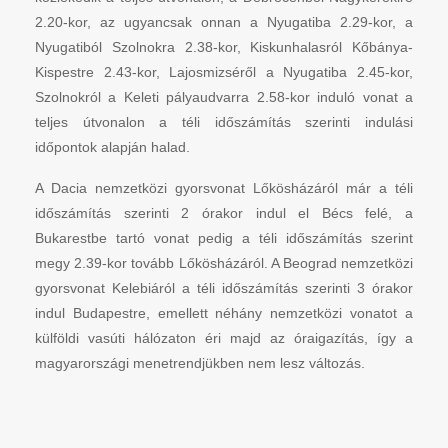
2.20-kor, az ugyancsak onnan a Nyugatiba 2.29-kor, a
Nyugatiból Szolnokra 2.38-kor, Kiskunhalasról Kőbánya-
Kispestre 2.43-kor, Lajosmizséről a Nyugatiba 2.45-kor,
Szolnokról a Keleti pályaudvarra 2.58-kor induló vonat a
teljes útvonalon a téli időszámítás szerinti indulási
időpontok alapján halad.
A Dacia nemzetközi gyorsvonat Lőkösházáról már a téli
időszámítás szerinti 2 órakor indul el Bécs felé, a
Bukarestbe tartó vonat pedig a téli időszámítás szerint
megy 2.39-kor tovább Lőkösházáról. A Beograd nemzetközi
gyorsvonat Kelebiáról a téli időszámítás szerinti 3 órakor
indul Budapestre, emellett néhány nemzetközi vonatot a
külföldi vasúti hálózaton éri majd az óraigazítás, így a
magyarországi menetrendjükben nem lesz változás.