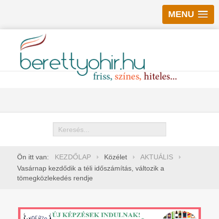
MENU
Keresés
Ön itt van:
KEZDŐLAP
Közélet
AKTUÁLIS
Vasárnap kezdődik a téli időszámítás, változik a
tömegközlekedés rendje