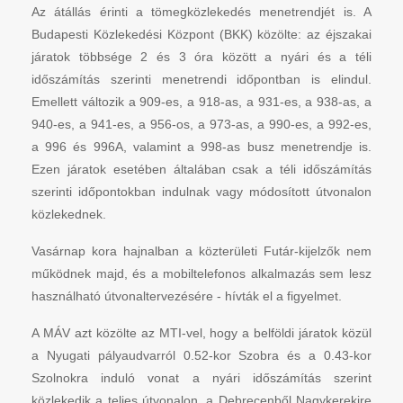
Az átállás érinti a tömegközlekedés menetrendjét is. A
Budapesti Közlekedési Központ (BKK) közölte: az éjszakai
járatok többsége 2 és 3 óra között a nyári és a téli
időszámítás szerinti menetrendi időpontban is elindul.
Emellett változik a 909-es, a 918-as, a 931-es, a 938-as, a
940-es, a 941-es, a 956-os, a 973-as, a 990-es, a 992-es,
a 996 és 996A, valamint a 998-as busz menetrendje is.
Ezen járatok esetében általában csak a téli időszámítás
szerinti időpontokban indulnak vagy módosított útvonalon
közlekednek.
Vasárnap kora hajnalban a közterületi Futár-kijelzők nem
működnek majd, és a mobiltelefonos alkalmazás sem lesz
használható útvonaltervezésére - hívták el a figyelmet.
A MÁV azt közölte az MTI-vel, hogy a belföldi járatok közül
a Nyugati pályaudvarról 0.52-kor Szobra és a 0.43-kor
Szolnokra induló vonat a nyári időszámítás szerint
közlekedik a teljes útvonalon, a Debrecenből Nagykerekire