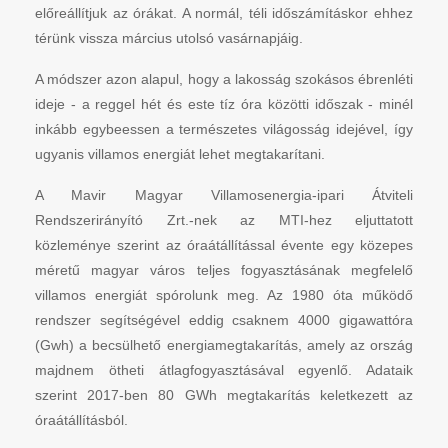
előreállítjuk az órákat. A normál, téli időszámításkor ehhez
térünk vissza március utolsó vasárnapjáig.
A módszer azon alapul, hogy a lakosság szokásos ébrenléti
ideje - a reggel hét és este tíz óra közötti időszak - minél
inkább egybeessen a természetes világosság idejével, így
ugyanis villamos energiát lehet megtakarítani.
A Mavir Magyar Villamosenergia-ipari Átviteli
Rendszerirányító Zrt.-nek az MTI-hez eljuttatott
közleménye szerint az óraátállítással évente egy közepes
méretű magyar város teljes fogyasztásának megfelelő
villamos energiát spórolunk meg. Az 1980 óta működő
rendszer segítségével eddig csaknem 4000 gigawattóra
(Gwh) a becsülhető energiamegtakarítás, amely az ország
majdnem ötheti átlagfogyasztásával egyenlő. Adataik
szerint 2017-ben 80 GWh megtakarítás keletkezett az
óraátállításból.