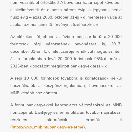
nem veszítik el értéküket! A bevonási határnapot követően
a hitelintézetek és a posta három évig, a jegybank pedig
húsz évig – azaz 2038. október 31-ig - díjmentesen váltja át
azokat azonos címletű törvényes fizetőeszközre.
Az előzeken túl, ebben az évben még sor kerül a 20 000
forintosok régi változatának bevonására is, 2017.
december 31-én. E címlet cseréje rendkívül magas szinten
áll, a forgalomban levő 20 000 forintosok 95%-át már a
2015-ben kibocsátott megújított bankjegyek teszik ki.
A régi 10 000 forintosok továbbra is korlátozások nélkül
használhatók a készpénzforgalomban, bevonásukról az
MNB később hoz döntést.
A forint bankjegyekkel kapcsolatos változásokról az MNB
honlapjának Bankjegy és érme oldalán további naprakész,
részletes információk érhetők el
(
https://www.mnb.hu/bankjegy-es-erme
).