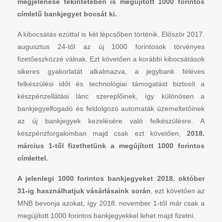
megjelenése tekintetében is megújított 1000 forintos
címletű bankjegyet bocsát ki.
A kibocsátás ezúttal is két lépcsőben történik. Először 2017.
augusztus 24-től az új 1000 forintosok törvényes
fizetőeszközzé válnak. Ezt követően a korábbi kibocsátások
sikeres gyakorlatát alkalmazva, a jegybank féléves
felkészülési időt és technológiai támogatást biztosít a
készpénzellátási lánc szereplőinek, így különösen a
bankjegyelfogadó és feldolgozó automaták üzemeltetőinek
az új bankjegyek kezelésére való felkészülésre. A
készpénzforgalomban majd csak ezt követően,
2018.
március 1-től fizethetünk a megújított 1000 forintos
címlettel.
A jelenlegi 1000 forintos bankjegyeket 2018. október
31-ig használhatjuk vásárlásaink során
, ezt követően az
MNB bevonja azokat, így 2018. november 1-től már csak a
megújított 1000 forintos bankjegyekkel lehet majd fizetni.