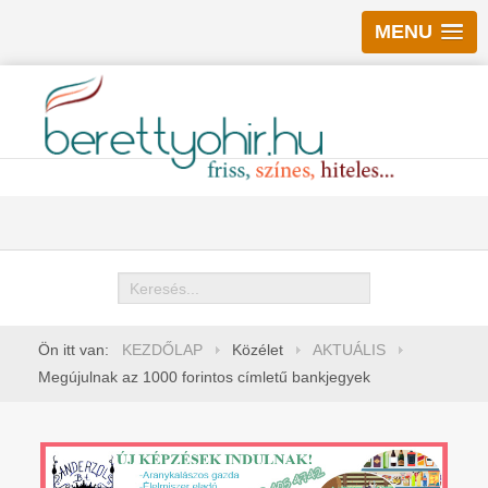
MENU
Keresés
Ön itt van:
KEZDŐLAP
Közélet
AKTUÁLIS
Megújulnak az 1000 forintos címletű bankjegyek