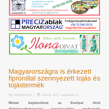
Magyarországra is érkezett
fipronillal szennyezett tojás és
tojástermék
Írta:
berettyohir.hu
Készült: 2017. augusztus 15.
Német bejelentésre az Európai Unió
élelmiszerbiztonsági gyorsriasztási rendszerén