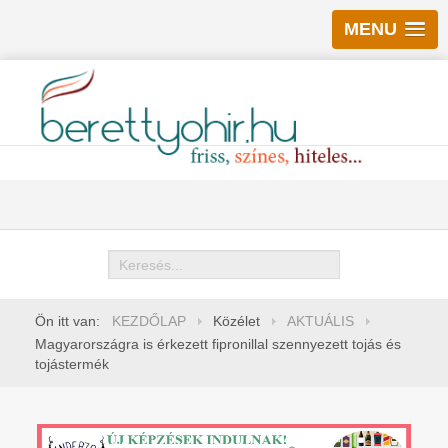
MENU
Keresés
Ön itt van:
KEZDŐLAP
Közélet
AKTUÁLIS
Magyarországra is érkezett fipronillal szennyezett tojás és
tojástermék