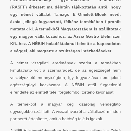
(RASFF) érkezett ma délután tájékoztatás arról, hogy
egy német vállalat Tamago Ei-Omelett-Block nevű,
ázsiai jellegű fagyasztott, félkész termékében fipronilt
mutattak ki. A termékből Magyarországra is szállítottak
egy magyar vállalkozáshoz, az Ázsia Gastro Élelmiszer
Kft.-hez. A NÉBIH haladéktalanul felvette a kapcsolatot
a céggel, aki megtette a szükséges intézkedéseket.
A német vizsgálati eredmények szerint a termékben
kimutatható volt a szermaradék, de az egészséget nem
veszélyeztető mennyiségben, így fogyasztása nem jelent
egészségügyi kockázatot. A NÉBIH ettől függetlenül
elrendelte az érintett tétel forgalomból történő kivonását.
A termékből a magyar cég kizárólag vendéglátó
egységekbe szállított. A visszahívásról a vállalkozó minden
partnerét értesítette, amit a hatóság felé is igazolt.
A NÉBIH laboratóriumában folyamatosan zajlanak a Zsigó