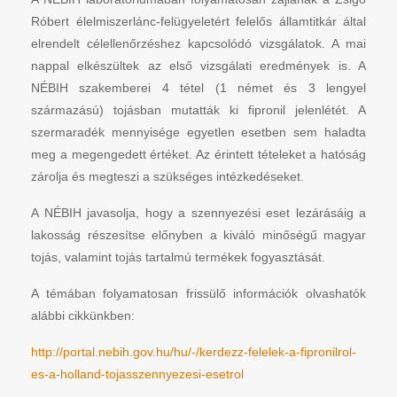
Róbert élelmiszerlánc-felügyeletért felelős államtitkár által
elrendelt célellenőrzéshez kapcsolódó vizsgálatok. A mai
nappal elkészültek az első vizsgálati eredmények is. A
NÉBIH szakemberei 4 tétel (1 német és 3 lengyel
származású) tojásban mutatták ki fipronil jelenlétét. A
szermaradék mennyisége egyetlen esetben sem haladta
meg a megengedett értéket. Az érintett tételeket a hatóság
zárolja és megteszi a szükséges intézkedéseket.
A NÉBIH javasolja, hogy a szennyezési eset lezárásáig a
lakosság részesítse előnyben a kiváló minőségű magyar
tojás, valamint tojás tartalmú termékek fogyasztását.
A témában folyamatosan frissülő információk olvashatók
alábbi cikkünkben:
http://portal.nebih.gov.hu/hu/-/kerdezz-felelek-a-fipronilrol-
es-a-holland-tojasszennyezesi-esetrol