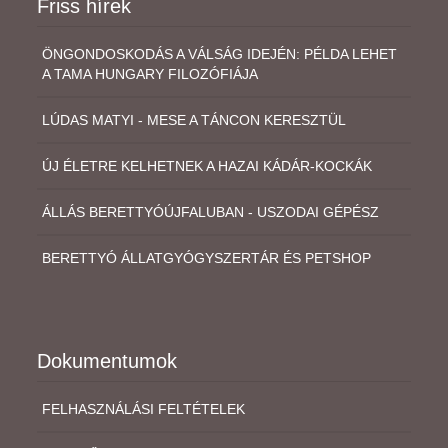
Friss hírek
ÖNGONDOSKODÁS A VÁLSÁG IDEJÉN: PÉLDA LEHET
A TAMA HUNGARY FILOZÓFIÁJA
LÚDAS MATYI - MESE A TÁNCON KERESZTÜL
ÚJ ÉLETRE KELHETNEK A HAZAI KÁDÁR-KOCKÁK
ÁLLÁS BERETTYÓÚJFALUBAN - USZODAI GÉPÉSZ
BERETTYÓ ÁLLATGYÓGYSZERTÁR ÉS PETSHOP
Dokumentumok
FELHASZNÁLÁSI FELTÉTELEK