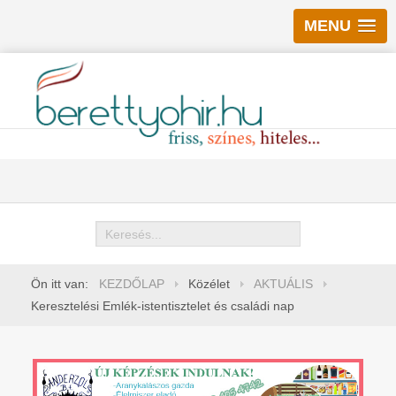
MENU
Keresés
Ön itt van:
KEZDŐLAP
Közélet
AKTUÁLIS
Keresztelési Emlék-istentisztelet és családi nap