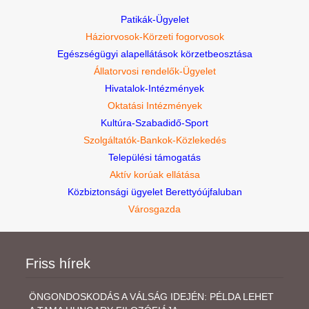
Patikák-Ügyelet
Háziorvosok-Körzeti fogorvosok
Egészségügyi alapellátások körzetbeosztása
Állatorvosi rendelők-Ügyelet
Hivatalok-Intézmények
Oktatási Intézmények
Kultúra-Szabadidő-Sport
Szolgáltatók-Bankok-Közlekedés
Települési támogatás
Aktív korúak ellátása
Közbiztonsági ügyelet Berettyóújfaluban
Városgazda
Friss hírek
ÖNGONDOSKODÁS A VÁLSÁG IDEJÉN: PÉLDA LEHET