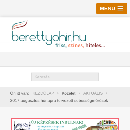
MENU
Keresés
Ön itt van:
KEZDŐLAP
Közélet
AKTUÁLIS
2017 augusztus hónapra tervezett sebességmérések