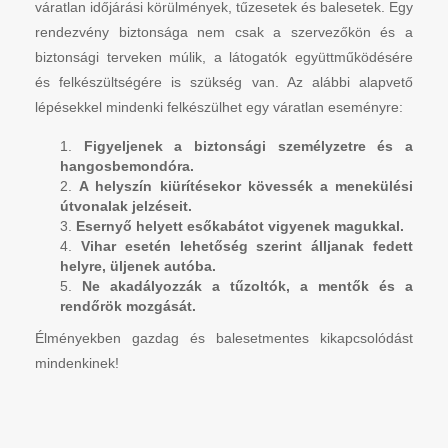
váratlan időjárási körülmények, tűzesetek és balesetek. Egy
rendezvény biztonsága nem csak a szervezőkön és a
biztonsági terveken múlik, a látogatók együttműködésére
és felkészültségére is szükség van. Az alábbi alapvető
lépésekkel mindenki felkészülhet egy váratlan eseményre:
Figyeljenek a biztonsági személyzetre és a
hangosbemondóra.
A helyszín kiürítésekor kövessék a menekülési
útvonalak jelzéseit.
Esernyő helyett esőkabátot vigyenek magukkal.
Vihar esetén lehetőség szerint álljanak fedett
helyre, üljenek autóba.
Ne akadályozzák a tűzoltók, a mentők és a
rendőrök mozgását.
Élményekben gazdag és balesetmentes kikapcsolódást
mindenkinek!