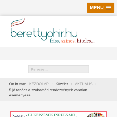
MENU
Keresés
Ön itt van:
KEZDŐLAP
Közélet
AKTUÁLIS
5 jó tanács a szabadtéri rendezvények váratlan
eseményeire