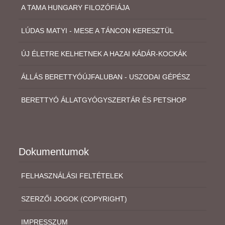
A TAMA HUNGARY FILOZÓFIÁJA
LÚDAS MATYI - MESE A TÁNCON KERESZTÜL
ÚJ ÉLETRE KELHETNEK A HAZAI KÁDÁR-KOCKÁK
ÁLLÁS BERETTYÓÚJFALUBAN - USZODAI GÉPÉSZ
BERETTYÓ ÁLLATGYÓGYSZERTÁR ÉS PETSHOP
Dokumentumok
FELHASZNÁLÁSI FELTÉTELEK
SZERZŐI JOGOK (COPYRIGHT)
IMPRESSZUM