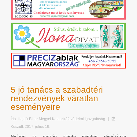
5 jó tanács a szabadtéri
rendezvények váratlan
eseményeire
Írta:
Hajdú-Bihar Megyei Katasztrófavédelmi Igazgatóság
Készült: 2017. július 19.
Nyáron az ország szinte minden régiójában