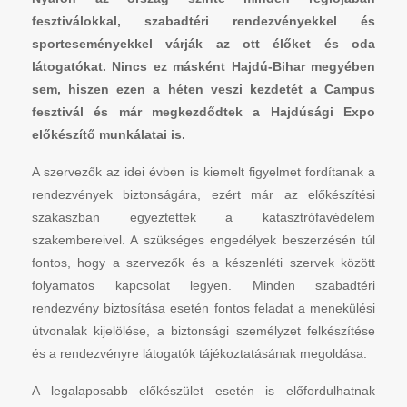
fesztiválokkal, szabadtéri rendezvényekkel és
sporteseményekkel várják az ott élőket és oda
látogatókat. Nincs ez másként Hajdú-Bihar megyében
sem, hiszen ezen a héten veszi kezdetét a Campus
fesztivál és már megkezdődtek a Hajdúsági Expo
előkészítő munkálatai is.
A szervezők az idei évben is kiemelt figyelmet fordítanak a
rendezvények biztonságára, ezért már az előkészítési
szakaszban egyeztettek a katasztrófavédelem
szakembereivel. A szükséges engedélyek beszerzésén túl
fontos, hogy a szervezők és a készenléti szervek között
folyamatos kapcsolat legyen. Minden szabadtéri
rendezvény biztosítása esetén fontos feladat a menekülési
útvonalak kijelölése, a biztonsági személyzet felkészítése
és a rendezvényre látogatók tájékoztatásának megoldása.
A legalaposabb előkészület esetén is előfordulhatnak