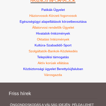
Patikák-Ügyelet
Háziorvosok-Körzeti fogorvosok
Egészségügyi alapellátások körzetbeosztása
Állatorvosi rendelők-Ügyelet
Hivatalok-Intézmények
Oktatási Intézmények
Kultúra-Szabadidő-Sport
Szolgáltatók-Bankok-Közlekedés
Települési támogatás
Aktív korúak ellátása
Közbiztonsági ügyelet Berettyóújfaluban
Városgazda
Friss hírek
ÖNGONDOSKODÁS A VÁLSÁG IDEJÉN: PÉLDA LEHET