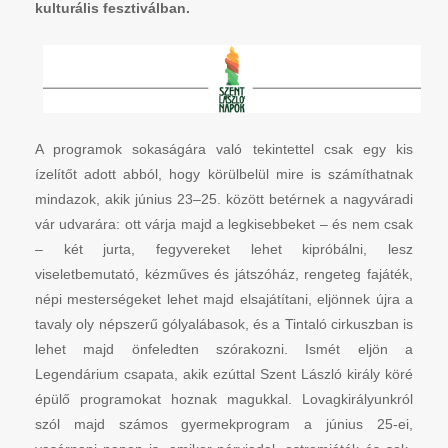
kulturális fesztiválban.
A programok sokaságára való tekintettel csak egy kis
ízelítőt adott abból, hogy körülbelül mire is számíthatnak
mindazok, akik június 23–25. között betérnek a nagyváradi
vár udvarára: ott várja majd a legkisebbeket – és nem csak
– két jurta, fegyvereket lehet kipróbálni, lesz
viseletbemutató, kézműves és játszóház, rengeteg fajáték,
népi mesterségeket lehet majd elsajátítani, eljönnek újra a
tavaly oly népszerű gólyalábasok, és a Tintaló cirkuszban is
lehet majd önfeledten szórakozni. Ismét eljön a
Legendárium csapata, akik ezúttal Szent László király köré
épülő programokat hoznak magukkal. Lovagkirályunkról
szól majd számos gyermekprogram a június 25-ei,