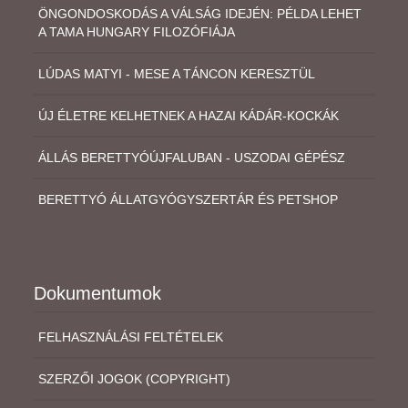
ÖNGONDOSKODÁS A VÁLSÁG IDEJÉN: PÉLDA LEHET
A TAMA HUNGARY FILOZÓFIÁJA
LÚDAS MATYI - MESE A TÁNCON KERESZTÜL
ÚJ ÉLETRE KELHETNEK A HAZAI KÁDÁR-KOCKÁK
ÁLLÁS BERETTYÓÚJFALUBAN - USZODAI GÉPÉSZ
BERETTYÓ ÁLLATGYÓGYSZERTÁR ÉS PETSHOP
Dokumentumok
FELHASZNÁLÁSI FELTÉTELEK
SZERZŐI JOGOK (COPYRIGHT)