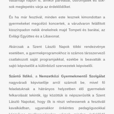
vasárnapi napon is, amikor párviadal, ostromjáték és sok-
sok meglepetés várja az érdeklődőket.
És ha már fesztivál, minden este lesznek kimondottan a
gyermekeket megcélzó koncertek, a várudvaron felállított
kisszínpadon nekik énekelnek majd Tompeti és barátai, az
Evilági Együttes és a Libavonat.
Akárcsak a Szent László Napok többi rendezvénye
esetében, a gyermekprogramokhoz is számos társszervező
csatlakozott saját programjaikkal, ezekbe is beavatták a
sajtó képviselőit a különböző szervezetek képviselői.
Szántó Ildikó
, a
Nemzetközi Gyermekmentő Szolgálat
nagyváradi képviselője arról számolt be, mivel fő
feladatuknak a hátrányos helyzetben élő gyermekek
felkarolását tekintik, így közöttük is népszerűsítik a Szent
László Napokat, hogy ők is részt vehessenek a fesztiváli
kavalkádban, ugyanakkor önkéntes pedagógusokkal