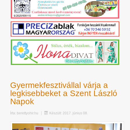
Gyermekfesztivállal várja a
legkisebbeket a Szent László
Napok
Írta:
berettyohir.hu
Készült: 2017. június 08.