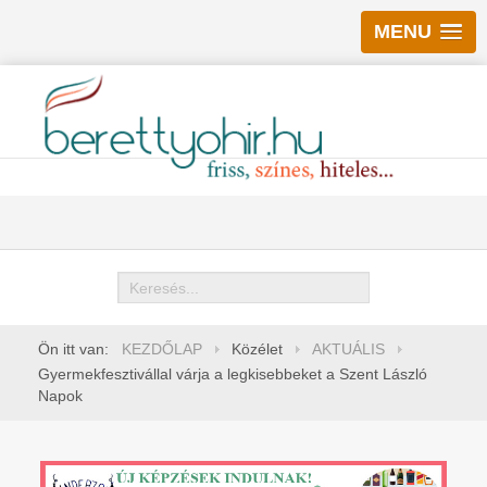
MENU
Keresés
Ön itt van:
KEZDŐLAP
Közélet
AKTUÁLIS
Gyermekfesztivállal várja a legkisebbeket a Szent László
Napok