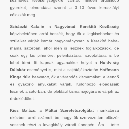
kézműves tevékenységekre várnak minden érdeklődő
gyereket, elmondása szerint a 3–10 éves korosztályt
célozzák meg.
Sziráczki Katalin
, a
Nagyváradi Kerekítő Közösség
képviseletében arról beszélt, hogy ők a legkisebbeket és
szüleiket várják immár hagyományosan a Kerekítő baba-
mama sátorban, ahol idén is lesznek foglalkozások, de
csak egy kis pihenőre, pelenkázásra, szoptatásra is be
lehet térni. Itt kapnak ugyanakkor helyet a
Holdvirág
Dúlakör
eseményei is, mint a sajtótájékoztatón
Hoffmann
Kinga
dúla beavatott, ők a várandós kismamákat, a leendő
és gyakorló anyukákat várják. Különböző előadásaik
lesznek a sátorban, de pléldául kismamajógára is várják az
érdeklődőket.
Kiss Balázs
, a
Máltai Szeretetszolgálat
munkatársa
eközben arról számolt be, hogy ők szervezetten először
vesznek részt a lovagkirály váradi ünnepén. Ám – tette