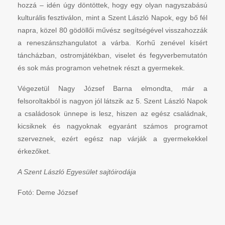
hozzá – idén úgy döntöttek, hogy egy olyan nagyszabású
kulturális fesztiválon, mint a Szent László Napok, egy bő fél
napra, közel 80 gödöllői művész segítségével visszahozzák
a reneszánszhangulatot a várba. Korhű zenével kísért
táncházban, ostromjátékban, viselet és fegyverbemutatón
és sok más programon vehetnek részt a gyermekek.
Végezetül Nagy József Barna elmondta, már a
felsoroltakból is nagyon jól látszik az 5. Szent László Napok
a családosok ünnepe is lesz, hiszen az egész családnak,
kicsiknek és nagyoknak egyaránt számos programot
szerveznek, ezért egész nap várják a gyermekekkel
érkezőket.
A Szent László Egyesület sajtóirodája
Fotó: Deme József