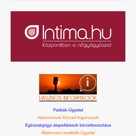
Patikák-Ügyelet
Háziorvosok-Körzeti fogorvosok
Egészségügyi alapellátások körzetbeosztása
Állatorvosi rendelők-Ügyelet