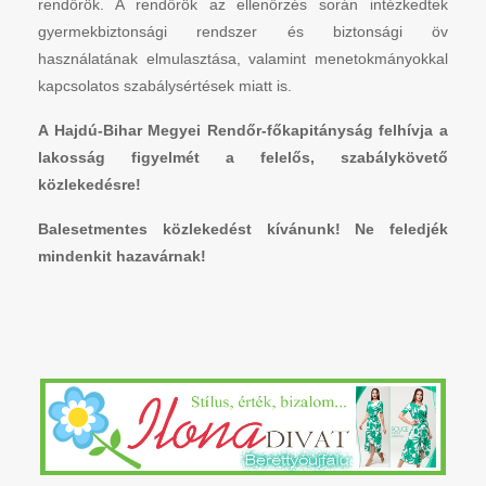
rendőrök. A rendőrök az ellenőrzés során intézkedtek
gyermekbiztonsági rendszer és biztonsági öv
használatának elmulasztása, valamint menetokmányokkal
kapcsolatos szabálysértések miatt is.
A Hajdú-Bihar Megyei Rendőr-főkapitányság felhívja a
lakosság figyelmét a felelős, szabálykövető
közlekedésre!
Balesetmentes közlekedést kívánunk! Ne feledjék
mindenkit hazavárnak!