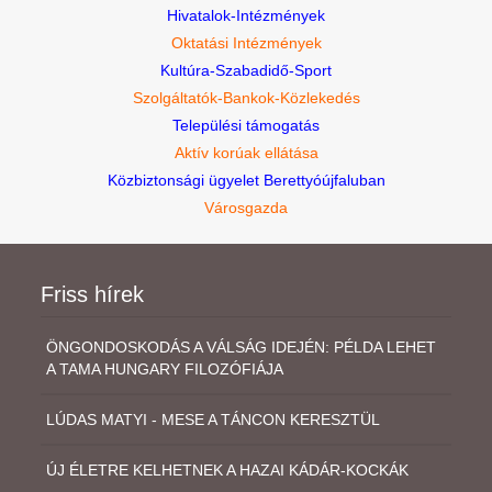
Hivatalok-Intézmények
Oktatási Intézmények
Kultúra-Szabadidő-Sport
Szolgáltatók-Bankok-Közlekedés
Települési támogatás
Aktív korúak ellátása
Közbiztonsági ügyelet Berettyóújfaluban
Városgazda
Friss hírek
ÖNGONDOSKODÁS A VÁLSÁG IDEJÉN: PÉLDA LEHET
A TAMA HUNGARY FILOZÓFIÁJA
LÚDAS MATYI - MESE A TÁNCON KERESZTÜL
ÚJ ÉLETRE KELHETNEK A HAZAI KÁDÁR-KOCKÁK