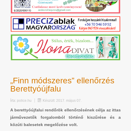
„Finn módszeres” ellenőrzés
Berettyóújfalu
Írta:
police.hu
Készült: 2017. május 07.
A berettyóújfalui rendőrök ellenőrzésének célja az ittas
járművezetők forgalomból történő kiszűrése és a
közúti balesetek megelőzése volt.