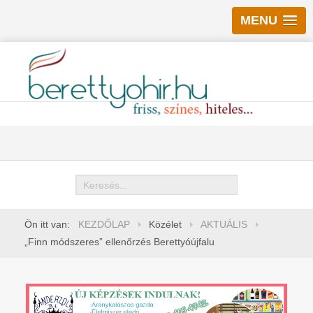
MENU
Keresés
Ön itt van:
KEZDŐLAP
Közélet
AKTUÁLIS
„Finn módszeres” ellenőrzés Berettyóújfalu