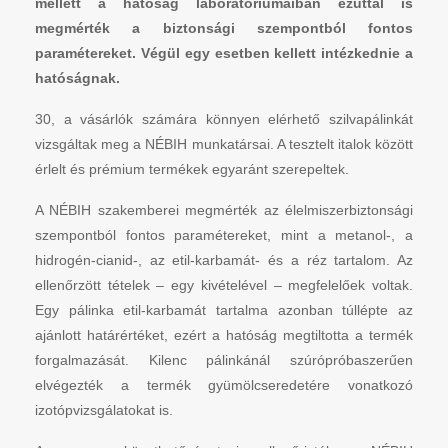
mellett a hatóság laboratóriumaiban ezúttal is
megmérték a biztonsági szempontból fontos
paramétereket. Végül egy esetben kellett intézkednie a
hatóságnak.
30, a vásárlók számára könnyen elérhető szilvapálinkát
vizsgáltak meg a NÉBIH munkatársai. A tesztelt italok között
érlelt és prémium termékek egyaránt szerepeltek.
A NÉBIH szakemberei megmérték az élelmiszerbiztonsági
szempontból fontos paramétereket, mint a metanol-, a
hidrogén-cianid-, az etil-karbamát- és a réz tartalom. Az
ellenőrzött tételek – egy kivételével – megfelelőek voltak.
Egy pálinka etil-karbamát tartalma azonban túllépte az
ajánlott határértéket, ezért a hatóság megtiltotta a termék
forgalmazását. Kilenc pálinkánál szúrópróbaszerűen
elvégezték a termék gyümölcseredetére vonatkozó
izotópvizsgálatokat is.