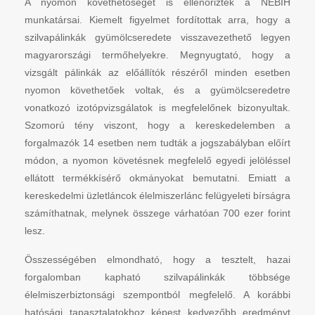
A nyomon követhetőséget is ellenőrizték a NÉBIH
munkatársai. Kiemelt figyelmet fordítottak arra, hogy a
szilvapálinkák gyümölcseredete visszavezethető legyen
magyarországi termőhelyekre. Megnyugtató, hogy a
vizsgált pálinkák az előállítók részéről minden esetben
nyomon követhetőek voltak, és a gyümölcseredetre
vonatkozó izotópvizsgálatok is megfelelőnek bizonyultak.
Szomorú tény viszont, hogy a kereskedelemben a
forgalmazók 14 esetben nem tudták a jogszabályban előírt
módon, a nyomon követésnek megfelelő egyedi jelöléssel
ellátott termékkísérő okmányokat bemutatni. Emiatt a
kereskedelmi üzletláncok élelmiszerlánc felügyeleti bírságra
számíthatnak, melynek összege várhatóan 700 ezer forint
lesz.
Összességében elmondható, hogy a tesztelt, hazai
forgalomban kapható szilvapálinkák többsége
élelmiszerbiztonsági szempontból megfelelő. A korábbi
hatósági tapasztalatokhoz képest kedvezőbb eredményt