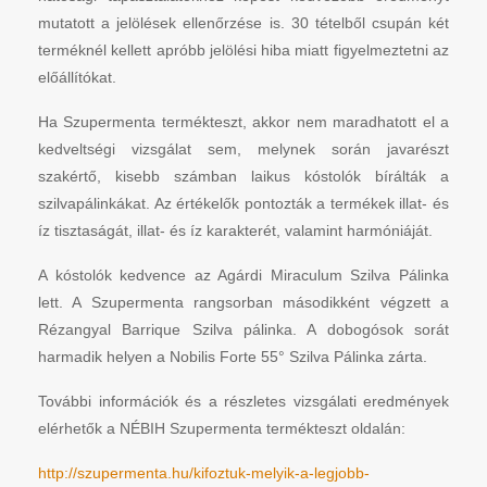
mutatott a jelölések ellenőrzése is. 30 tételből csupán két
terméknél kellett apróbb jelölési hiba miatt figyelmeztetni az
előállítókat.
Ha Szupermenta termékteszt, akkor nem maradhatott el a
kedveltségi vizsgálat sem, melynek során javarészt
szakértő, kisebb számban laikus kóstolók bírálták a
szilvapálinkákat. Az értékelők pontozták a termékek illat- és
íz tisztaságát, illat- és íz karakterét, valamint harmóniáját.
A kóstolók kedvence az Agárdi Miraculum Szilva Pálinka
lett. A Szupermenta rangsorban másodikként végzett a
Rézangyal Barrique Szilva pálinka. A dobogósok sorát
harmadik helyen a Nobilis Forte 55° Szilva Pálinka zárta.
További információk és a részletes vizsgálati eredmények
elérhetők a NÉBIH Szupermenta termékteszt oldalán:
http://szupermenta.hu/kifoztuk-melyik-a-legjobb-