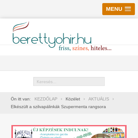
MENU
Keresés
Ön itt van:
KEZDŐLAP
Közélet
AKTUÁLIS
Elkészült a szilvapálinkák Szupermenta rangsora