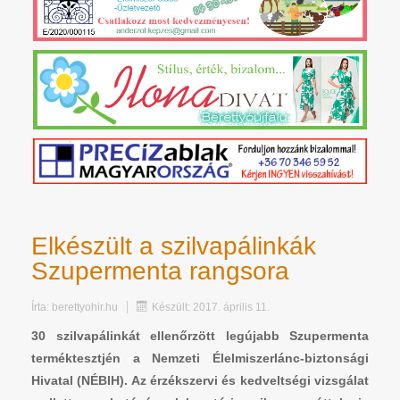
Elkészült a szilvapálinkák
Szupermenta rangsora
Írta:
berettyohir.hu
Készült: 2017. április 11.
30 szilvapálinkát ellenőrzött legújabb Szupermenta
terméktesztjén a Nemzeti Élelmiszerlánc-biztonsági
Hivatal (NÉBIH). Az érzékszervi és kedveltségi vizsgálat