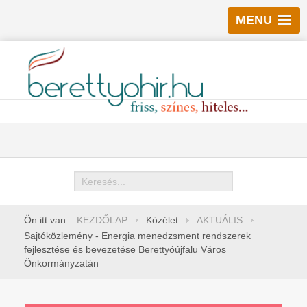
MENU
Keresés
Ön itt van:
KEZDŐLAP
Közélet
AKTUÁLIS
Sajtóközlemény - Energia menedzsment rendszerek
fejlesztése és bevezetése Berettyóújfalu Város
Önkormányzatán