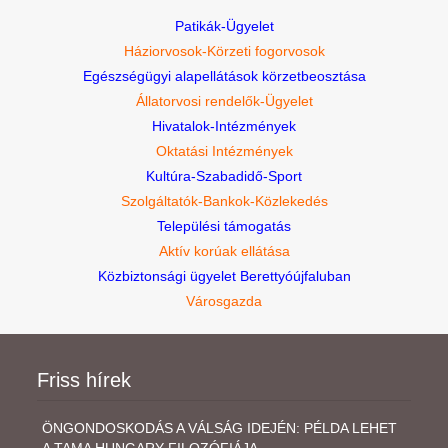
Patikák-Ügyelet
Háziorvosok-Körzeti fogorvosok
Egészségügyi alapellátások körzetbeosztása
Állatorvosi rendelők-Ügyelet
Hivatalok-Intézmények
Oktatási Intézmények
Kultúra-Szabadidő-Sport
Szolgáltatók-Bankok-Közlekedés
Települési támogatás
Aktív korúak ellátása
Közbiztonsági ügyelet Berettyóújfaluban
Városgazda
Friss hírek
ÖNGONDOSKODÁS A VÁLSÁG IDEJÉN: PÉLDA LEHET
A TAMA HUNGARY FILOZÓFIÁJA