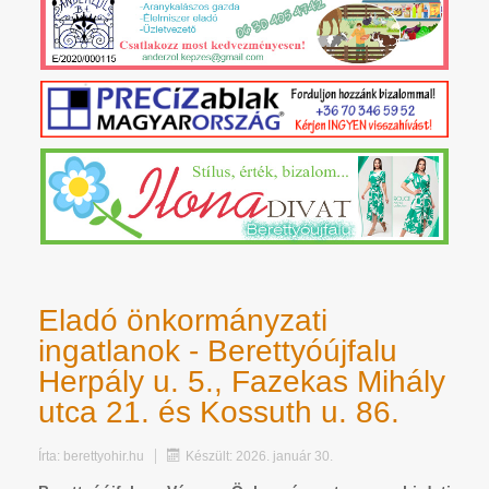
Eladó önkormányzati
ingatlanok - Berettyóújfalu
Herpály u. 5., Fazekas Mihály
utca 21. és Kossuth u. 86.
Írta:
berettyohir.hu
Készült: 2026. január 30.