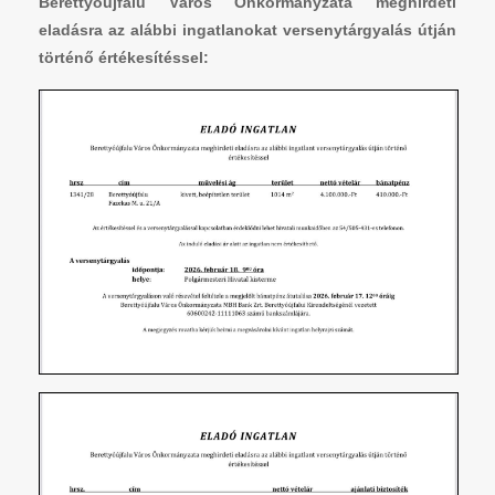
Berettyóújfalu Város Önkormányzata meghirdeti
eladásra az alábbi ingatlanokat versenytárgyalás útján
történő értékesítéssel: