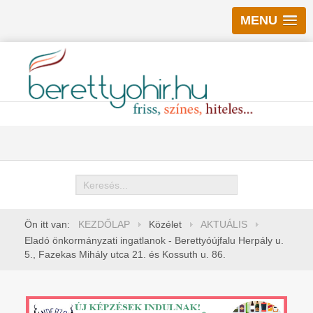
MENU
Keresés
Ön itt van:
KEZDŐLAP
Közélet
AKTUÁLIS
Eladó önkormányzati ingatlanok - Berettyóújfalu Herpály u.
5., Fazekas Mihály utca 21. és Kossuth u. 86.