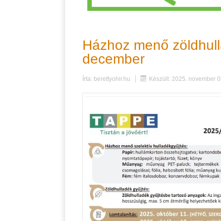
Házhoz menő zöldhulla
december
Írta:
berettyohir.hu
Készült: 2025. november 0