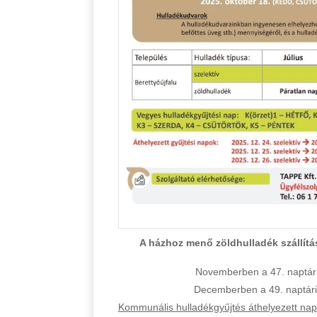
A házhoz menő zöldhulladék szállí
Novemberben a 47. naptári
Decemberben a 49. naptári
Kommunális hulladékgyűjtés áthelyezett napo