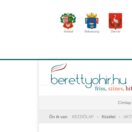
Címlap
Ön itt van:
KEZDŐLAP
Közélet
AKT