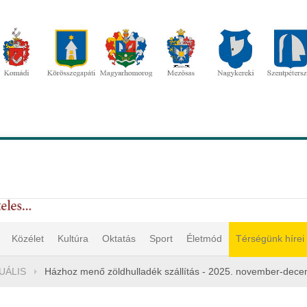
Közélet
Kultúra
Oktatás
Sport
Életmód
Térségünk hírei
UÁLIS
Házhoz menő zöldhulladék szállítás - 2025. november-dec