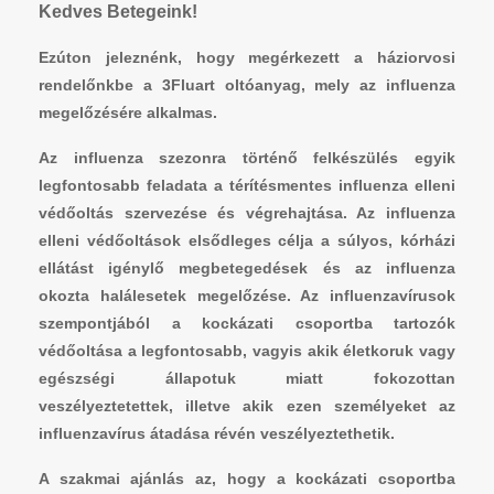
Kedves Betegeink!
Ezúton jeleznénk, hogy megérkezett a háziorvosi
rendelőnkbe a 3Fluart oltóanyag, mely az influenza
megelőzésére alkalmas.
Az influenza szezonra történő felkészülés egyik
legfontosabb feladata a térítésmentes influenza elleni
védőoltás szervezése és végrehajtása. Az influenza
elleni védőoltások elsődleges célja a súlyos, kórházi
ellátást igénylő megbetegedések és az influenza
okozta halálesetek megelőzése. Az influenzavírusok
szempontjából a kockázati csoportba tartozók
védőoltása a legfontosabb, vagyis akik életkoruk vagy
egészségi állapotuk miatt fokozottan
veszélyeztetettek, illetve akik ezen személyeket az
influenzavírus átadása révén veszélyeztethetik.
A szakmai ajánlás az, hogy a kockázati csoportba