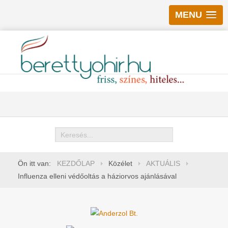
MENU
Keresés
Ön itt van:
KEZDŐLAP
Közélet
AKTUÁLIS
Influenza elleni védőoltás a háziorvos ajánlásával