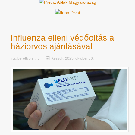
Influenza elleni védőoltás a
háziorvos ajánlásával
Írta:
berettyohir.hu
Készült: 2025. október 30.