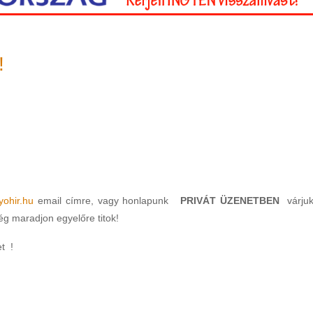
!
yohir.hu
email címre, vagy honlapunk
PRIVÁT ÜZENETBEN
várjuk
g maradjon egyelőre titok!
et !