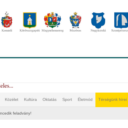
Közélet
Kultúra
Oktatás
Sport
Életmód
Térségünk hírei
encedik feladvány!