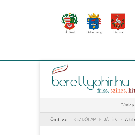
Címlap
Ön itt van:
KEZDŐLAP
JÁTÉK
A kil