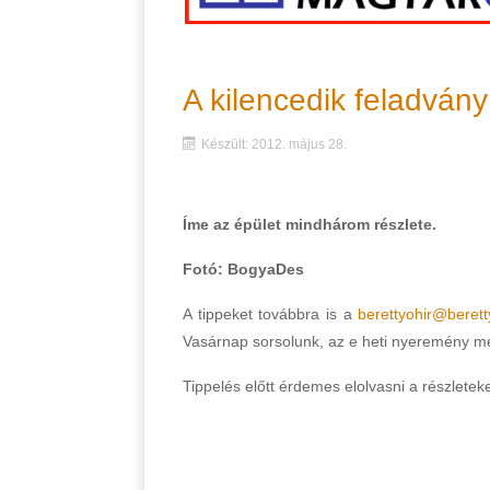
A kilencedik feladvány
Készült: 2012. május 28.
Íme az épület mindhárom részlete.
Fotó: BogyaDes
A tippeket továbbra is a
berettyohir@berett
Vasárnap sorsolunk, az e heti nyeremény mé
Tippelés előtt érdemes elolvasni a részletek