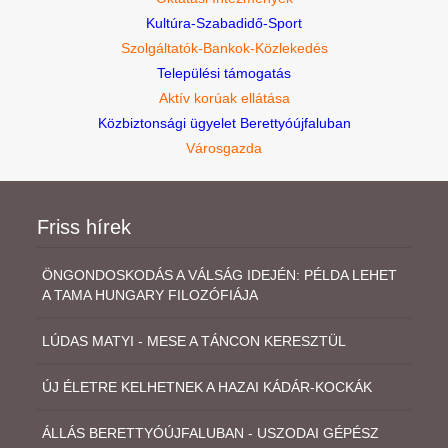
Kultúra-Szabadidő-Sport
Szolgáltatók-Bankok-Közlekedés
Települési támogatás
Aktív korúak ellátása
Közbiztonsági ügyelet Berettyóújfaluban
Városgazda
Friss hírek
ÖNGONDOSKODÁS A VÁLSÁG IDEJÉN: PÉLDA LEHET
A TAMA HUNGARY FILOZÓFIÁJA
LÚDAS MATYI - MESE A TÁNCON KERESZTÜL
ÚJ ÉLETRE KELHETNEK A HAZAI KÁDÁR-KOCKÁK
ÁLLÁS BERETTYÓÚJFALUBAN - USZODAI GÉPÉSZ