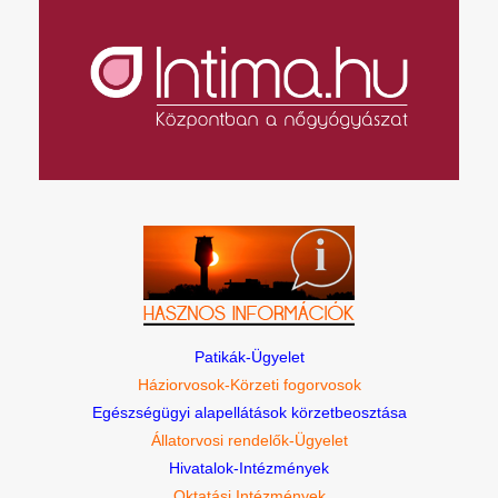
Patikák-Ügyelet
Háziorvosok-Körzeti fogorvosok
Egészségügyi alapellátások körzetbeosztása
Állatorvosi rendelők-Ügyelet
Hivatalok-Intézmények
Oktatási Intézmények