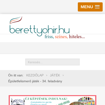
MENU
Keresés
Ön itt van:
KEZDŐLAP
JÁTÉK
Épületfelismerő játék - 34. feladvány