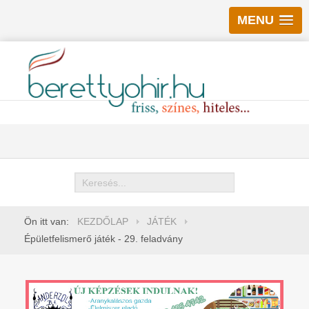
MENU
Keresés
Ön itt van:
KEZDŐLAP
JÁTÉK
Épületfelismerő játék - 29. feladvány