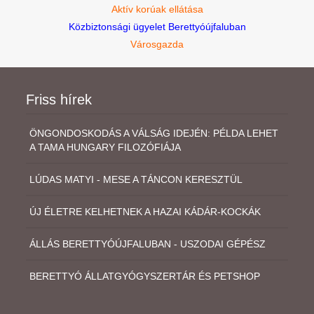
Aktív korúak ellátása
Közbiztonsági ügyelet Berettyóújfaluban
Városgazda
Friss hírek
ÖNGONDOSKODÁS A VÁLSÁG IDEJÉN: PÉLDA LEHET
A TAMA HUNGARY FILOZÓFIÁJA
LÚDAS MATYI - MESE A TÁNCON KERESZTÜL
ÚJ ÉLETRE KELHETNEK A HAZAI KÁDÁR-KOCKÁK
ÁLLÁS BERETTYÓÚJFALUBAN - USZODAI GÉPÉSZ
BERETTYÓ ÁLLATGYÓGYSZERTÁR ÉS PETSHOP