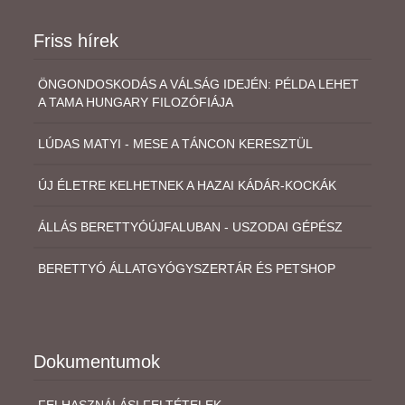
Friss hírek
ÖNGONDOSKODÁS A VÁLSÁG IDEJÉN: PÉLDA LEHET
A TAMA HUNGARY FILOZÓFIÁJA
LÚDAS MATYI - MESE A TÁNCON KERESZTÜL
ÚJ ÉLETRE KELHETNEK A HAZAI KÁDÁR-KOCKÁK
ÁLLÁS BERETTYÓÚJFALUBAN - USZODAI GÉPÉSZ
BERETTYÓ ÁLLATGYÓGYSZERTÁR ÉS PETSHOP
Dokumentumok
FELHASZNÁLÁSI FELTÉTELEK