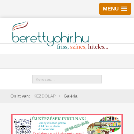
MENU
Keresés
Ön itt van:
KEZDŐLAP
Galéria