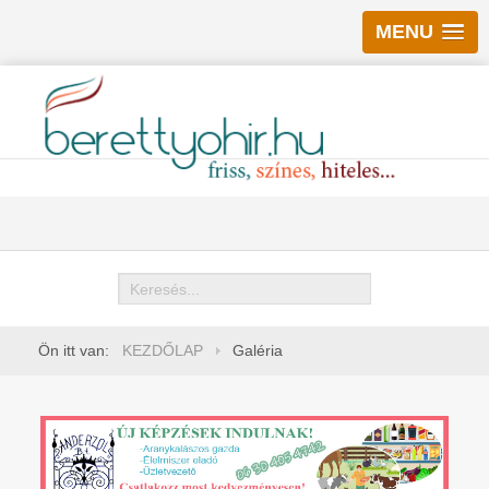
MENU
Keresés
Ön itt van:
KEZDŐLAP
Galéria