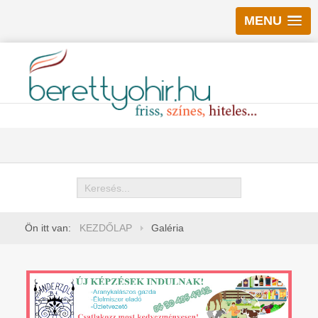
MENU
Keresés
Ön itt van:
KEZDŐLAP
Galéria