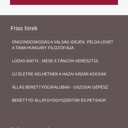
Friss hírek
ÖNGONDOSKODÁS A VÁLSÁG IDEJÉN: PÉLDA LEHET
A TAMA HUNGARY FILOZÓFIÁJA
LÚDAS MATYI - MESE A TÁNCON KERESZTÜL
ÚJ ÉLETRE KELHETNEK A HAZAI KÁDÁR-KOCKÁK
ÁLLÁS BERETTYÓÚJFALUBAN - USZODAI GÉPÉSZ
BERETTYÓ ÁLLATGYÓGYSZERTÁR ÉS PETSHOP