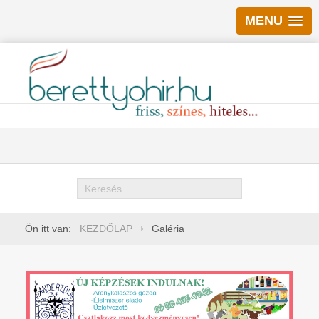
MENU
Keresés
Ön itt van:
KEZDŐLAP
Galéria