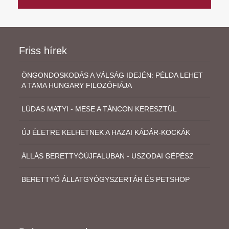
Friss hírek
ÖNGONDOSKODÁS A VÁLSÁG IDEJÉN: PÉLDA LEHET
A TAMA HUNGARY FILOZÓFIÁJA
LÚDAS MATYI - MESE A TÁNCON KERESZTÜL
ÚJ ÉLETRE KELHETNEK A HAZAI KÁDÁR-KOCKÁK
ÁLLÁS BERETTYÓÚJFALUBAN - USZODAI GÉPÉSZ
BERETTYÓ ÁLLATGYÓGYSZERTÁR ÉS PETSHOP