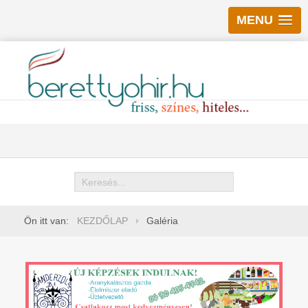
MENU
Keresés
Ön itt van:
KEZDŐLAP
Galéria