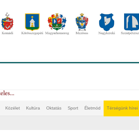
Közélet
Kultúra
Oktatás
Sport
Életmód
Térségünk hírei