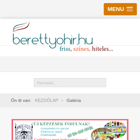
MENU
Keresés
Ön itt van:
KEZDŐLAP
Galéria