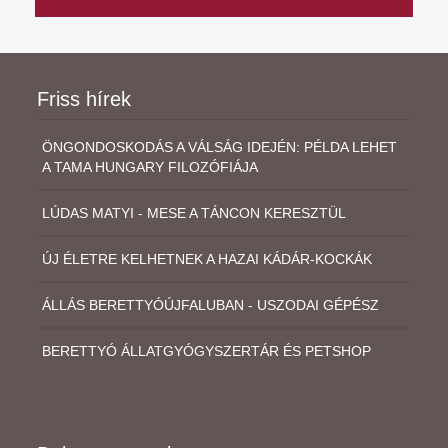
Friss hírek
ÖNGONDOSKODÁS A VÁLSÁG IDEJÉN: PÉLDA LEHET
A TAMA HUNGARY FILOZÓFIÁJA
LÚDAS MATYI - MESE A TÁNCON KERESZTÜL
ÚJ ÉLETRE KELHETNEK A HAZAI KÁDÁR-KOCKÁK
ÁLLÁS BERETTYÓÚJFALUBAN - USZODAI GÉPÉSZ
BERETTYÓ ÁLLATGYÓGYSZERTÁR ÉS PETSHOP