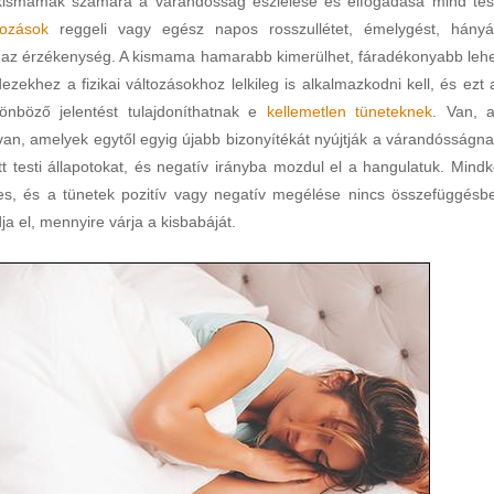
 kismamák számára a várandósság észlelése és elfogadása mind test
tozások
reggeli vagy egész napos rosszullétet, émelygést, hányá
t az érzékenység. A kismama hamarabb kimerülhet, fáradékonyabb lehe
zekhez a fizikai változásokhoz lelkileg is alkalmazkodni kell, és ezt 
önböző jelentést tulajdoníthatnak e
kellemetlen tüneteknek
. Van, a
van, amelyek egytől egyig újabb bizonyítékát nyújtják a várandósságna
testi állapotokat, és negatív irányba mozdul el a hangulatuk. Mindk
tes, és a tünetek pozitív vagy negatív megélése nincs összefüggésb
a el, mennyire várja a kisbabáját.