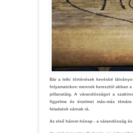
Bár a lelki történések kevésbé látványo
folyamatokon mennek keresztül abban a k
pillanatáig. A várandósságot a szakir
figyelme és érzelmei más-más témára
feladatok várnak rá.
Az első három hónap - a várandósság és