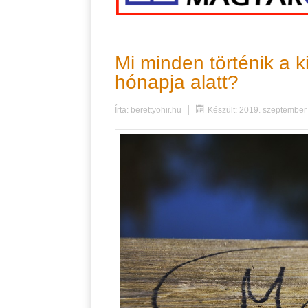
Mi minden történik a 
hónapja alatt?
Írta:
berettyohir.hu
Készült: 2019. szeptember