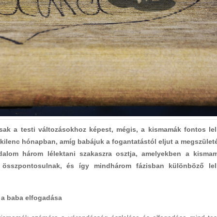
sak a testi változásokhoz képest, mégis, a kismamák fontos lel
ilenc hónapban, amíg babájuk a fogantatástól eljut a megszület
odalom három lélektani szakaszra osztja, amelyekben a kisma
 összpontosulnak, és így mindhárom fázisban különböző lel
 a baba elfogadása