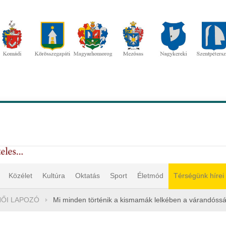
Közélet
Kultúra
Oktatás
Sport
Életmód
Térségünk hírei
NŐI LAPOZÓ
Mi minden történik a kismamák lelkében a várandóssá