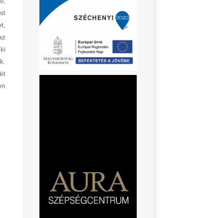
i,
st
t,
az
ki
k.
ét
en