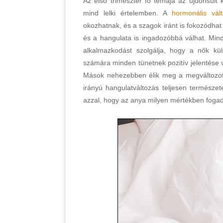
Az első trimeszter fő témája az újdonsült
mind lelki értelemben. A
hormonális vál
okozhatnak, és a szagok iránt is fokozódha
és a hangulata is ingadozóbbá válhat. Minde
alkalmazkodást szolgálja, hogy a nők kül
számára minden tünetnek pozitív jelentése 
Mások nehezebben élik meg a megváltozott 
irányú hangulatváltozás teljesen természe
azzal, hogy az anya milyen mértékben fogadj