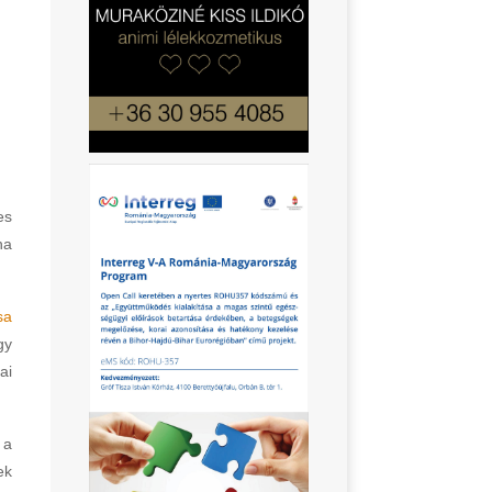
es
ha
sa
gy
ai
 a
ek