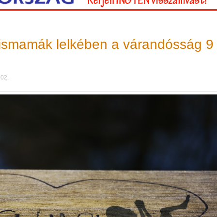
kismamák lelkében a várandósság 9
 02.