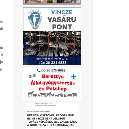
en
ák
bb
 a
ja
ni