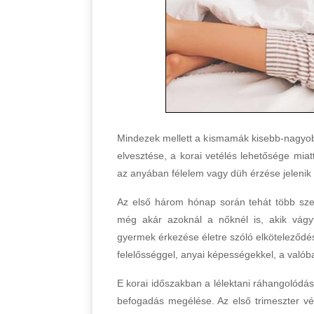
Mindezek mellett a kismamák kisebb-nagyo
elvesztése, a korai vetélés lehetősége mi
az anyában félelem vagy düh érzése jelenik m
Az első három hónap során tehát több szem
még akár azoknál a nőknél is, akik vágy
gyermek érkezése életre szóló elköteleződés
felelősséggel, anyai képességekkel, a való
E korai időszakban a lélektani ráhangolódá
befogadás megélése. Az első trimeszter v