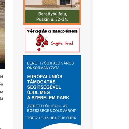
ki
és
ma
ki