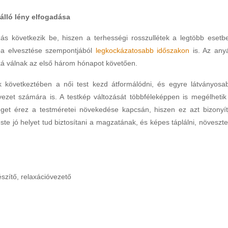
álló lény elfogadása
zás következik be, hiszen a terhességi rosszullétek a legtöbb esetb
ba elvesztése szempontjából
legkockázatosabb időszakon
is. Az any
ká válnak az első három hónapot követően.
 következtében a női test kezd átformálódni, és egyre látványosa
zet számára is. A testkép változását többféleképpen is megélhetik
éget érez a testméretei növekedése kapcsán, hiszen ez azt bizonyít
te jó helyet tud biztosítani a magzatának, és képes táplálni, növeszte
észítő, relaxációvezető