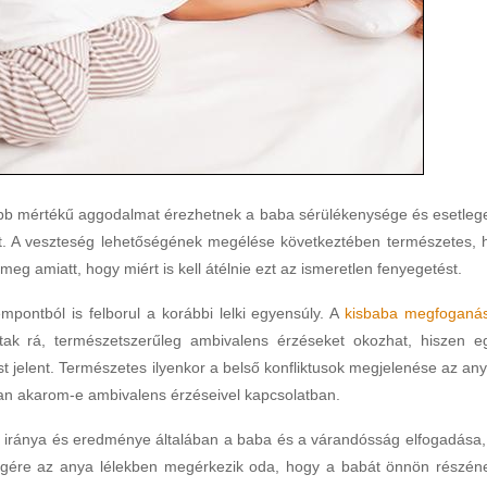
bb mértékű aggodalmat érezhetnek a baba sérülékenysége és esetleg
att. A veszteség lehetőségének megélése következtében természetes, 
eg amiatt, hogy miért is kell átélnie ezt az ismeretlen fenyegetést.
pontból is felborul a korábbi lelki egyensúly. A
kisbaba megfoganá
tak rá, természetszerűleg ambivalens érzéseket okozhat, hiszen e
t jelent. Természetes ilyenkor a belső konfliktusok megjelenése az any
ban akarom-e ambivalens érzéseivel kapcsolatban.
s iránya és eredménye általában a baba és a várandósság elfogadása,
égére az anya lélekben megérkezik oda, hogy a babát önnön részén