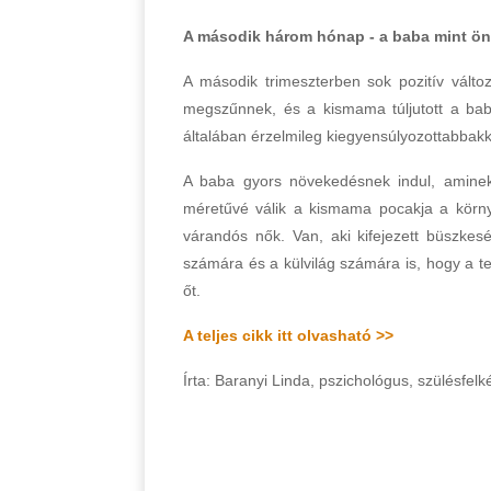
A második három hónap - a baba mint ön
A második trimeszterben sok pozitív válto
megszűnnek, és a kismama túljutott a ba
általában érzelmileg kiegyensúlyozottabbak
A baba gyors növekedésnek indul, aminek
méretűvé válik a kismama pocakja a környe
várandós nők. Van, aki kifejezett büszkes
számára és a külvilág számára is, hogy a tes
őt.
A teljes cikk itt olvasható >>
Írta: Baranyi Linda, pszichológus, szülésfelk