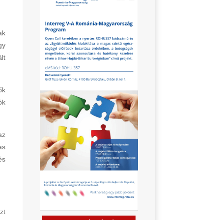
ak
gy
lt
ők
ók
az
as
és
zt