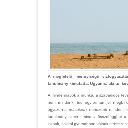
A megfelelő mennyiségű vízfogyasztás
tanulmány kimutatta. Ugyanis: aki túl ke
A mindennapok a munka, a szabadidős tevék
nem mindenki tud egyformán jól megbirk
egyszerre, másoknak nehezebb mindent össz
tanulmány szerint mindez összefügghet a n
isznak, sokkal gyorsabban válnak stresszes