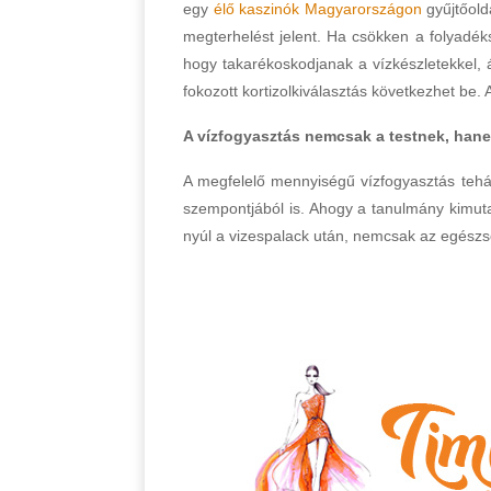
egy
élő kaszinók Magyarországon
gyűjtőold
megterhelést jelent. Ha csökken a folyadék
hogy takarékoskodjanak a vízkészletekkel, 
fokozott kortizolkiválasztás következhet b
A vízfogyasztás nemcsak a testnek, hanem
A megfelelő mennyiségű vízfogyasztás tehát
szempontjából is. Ahogy a tanulmány kimutat
nyúl a vizespalack után, nemcsak az egész