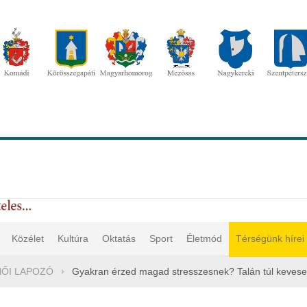
Közélet
Kultúra
Oktatás
Sport
Életmód
Térségünk hírei
NŐI LAPOZÓ
Gyakran érzed magad stresszesnek? Talán túl keveset