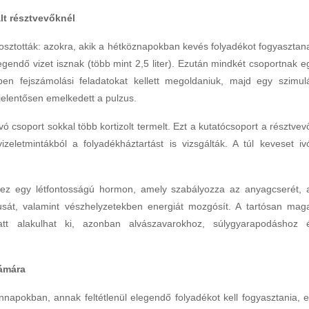
lt résztvevőknél
 osztották: azokra, akik a hétköznapokban kevés folyadékot fogyasztan
legendő vizet isznak (több mint 2,5 liter). Ezután mindkét csoportnak e
yben fejszámolási feladatokat kellett megoldaniuk, majd egy szimulá
 jelentősen emelkedett a pulzus.
vó csoport sokkal több kortizolt termelt. Ezt a kutatócsoport a résztvev
zeletmintákból a folyadékháztartást is vizsgálták. A túl keveset iv
– ez egy létfontosságú hormon, amely szabályozza az anyagcserét, 
usát, valamint vészhelyzetekben energiát mozgósít. A tartósan mag
iatt alakulhat ki, azonban alvászavarokhoz, súlygyarapodáshoz 
zámára
nnapokban, annak feltétlenül elegendő folyadékot kell fogyasztania, e