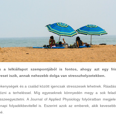
 a lelkiállapot szempontjából is fontos, ahogy azt egy fri
veset iszik, annak nehezebb dolga van stresszhelyzetekben.
enységek és a család között igencsak stresszesek lehetnek. Ráadás
ózni a terheléssel. Míg egyeseknek könnyedén megy a sok felad
eegyeztetni. A Journal of Applied Physiology folyóiratban megjele
api folyadékbevitellel is. Eszerint azok az emberek, akik kevesebb
sé.