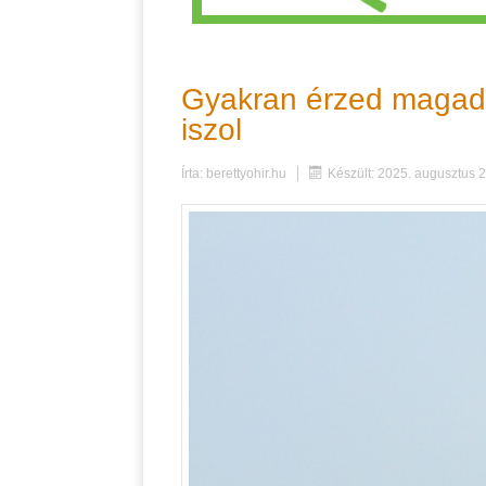
Gyakran érzed magad 
iszol
Írta:
berettyohir.hu
Készült: 2025. augusztus 2