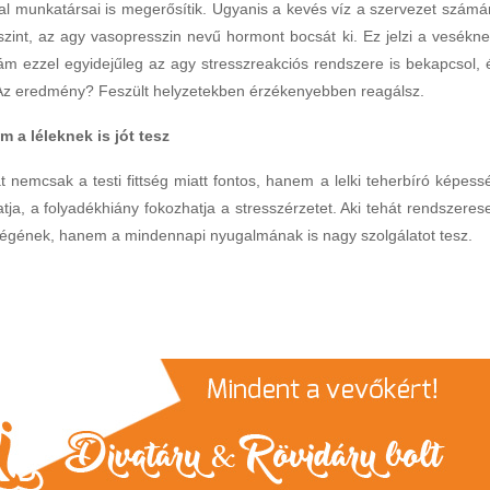
al munkatársai is megerősítik. Ugyanis a kevés víz a szervezet számá
szint, az agy vasopresszin nevű hormont bocsát ki. Ez jelzi a vesékne
ám ezzel egyidejűleg az agy stresszreakciós rendszere is bekapcsol, 
e. Az eredmény? Feszült helyzetekben érzékenyebben reagálsz.
 a léleknek is jót tesz
 nemcsak a testi fittség miatt fontos, hanem a lelki teherbíró képess
ja, a folyadékhiány fokozhatja a stresszérzetet. Aki tehát rendszeres
ségének, hanem a mindennapi nyugalmának is nagy szolgálatot tesz.