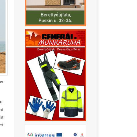
ss
ul
at
nt
et