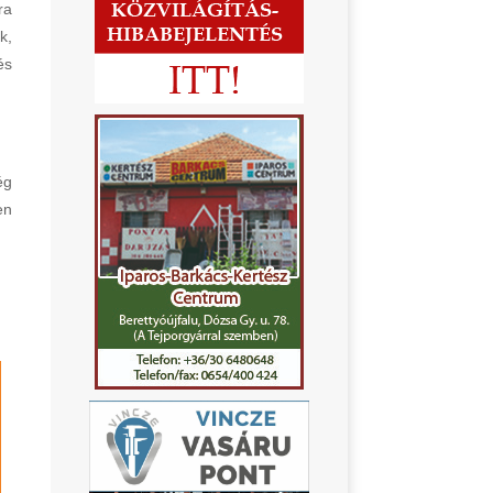
ra
k,
és
ég
en