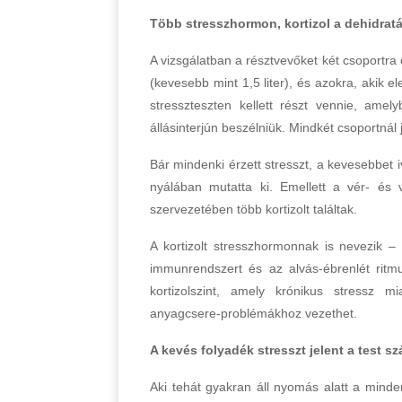
Több stresszhormon, kortizol a dehidratá
A vizsgálatban a résztvevőket két csoportra
(kevesebb mint 1,5 liter), és azokra, akik e
stresszteszten kellett részt vennie, amel
állásinterjún beszélniük. Mindkét csoportnál
Bár mindenki érzett stresszt, a kevesebbet i
nyálában mutatta ki. Emellett a vér- és vi
szervezetében több kortizolt találtak.
A kortizolt stresszhormonnak is nevezik 
immunrendszert és az alvás-ébrenlét ritm
kortizolszint, amely krónikus stressz m
anyagcsere-problémákhoz vezethet.
A kevés folyadék stresszt jelent a test s
Aki tehát gyakran áll nyomás alatt a minde