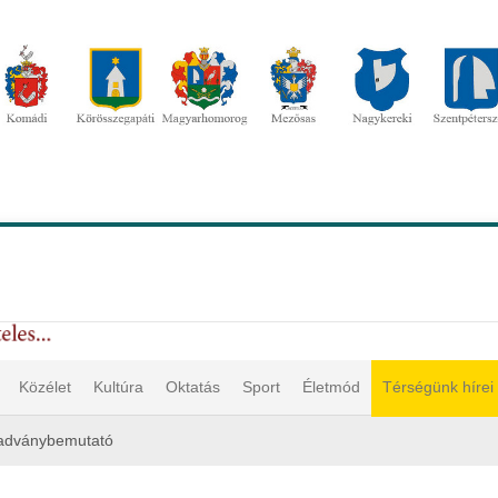
Közélet
Kultúra
Oktatás
Sport
Életmód
Térségünk hírei
adványbemutató