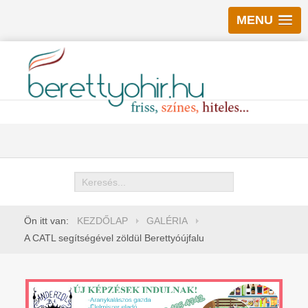
MENU
Keresés
Ön itt van:
KEZDŐLAP
GALÉRIA
A CATL segítségével zöldül Berettyóújfalu