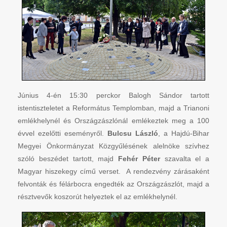
Június 4-én 15:30 perckor Balogh Sándor tartott
istentiszteletet a Református Templomban, majd a Trianoni
emlékhelynél és Országzászlónál emlékeztek meg a 100
évvel ezelőtti eseményről.
Bulcsu László
, a Hajdú-Bihar
Megyei Önkormányzat Közgyűlésének alelnöke szívhez
szóló beszédet tartott, majd
Fehér Péter
szavalta el a
Magyar hiszekegy című verset. A rendezvény zárásaként
felvonták és félárbocra engedték az Országzászlót, majd a
résztvevők koszorút helyeztek el az emlékhelynél.