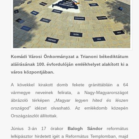
Komádi Városi Önkormányzat a Trianoni békediktátum
aláírásának 100. évfordulóján emlékhelyet alakított ki a
város központjában.
A kövekkel kirakott domb fekete gránittábláin a 64
vármegye neveinek felirata, a Nagy-Magyarországot
ábrázoló térképen „
Magyar legyen hited és lészen
országod”
idézet olvasható
.
Az emlékdomb közepén
Országzászlót állítottak.
Június 3-án 17 órakor
Balogh Sándor
református
lelkipásztor hirdetett igét a Református Templomban, majd