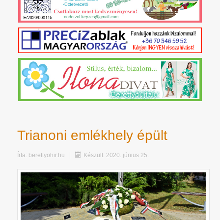
Trianoni emlékhely épült
Írta:
berettyohir.hu
Készült: 2020. június 25.