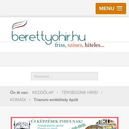
MENU
Keresés
Ön itt van:
KEZDŐLAP
TÉRSÉGÜNK HÍREI
KOMÁDI
Trianoni emlékhely épült