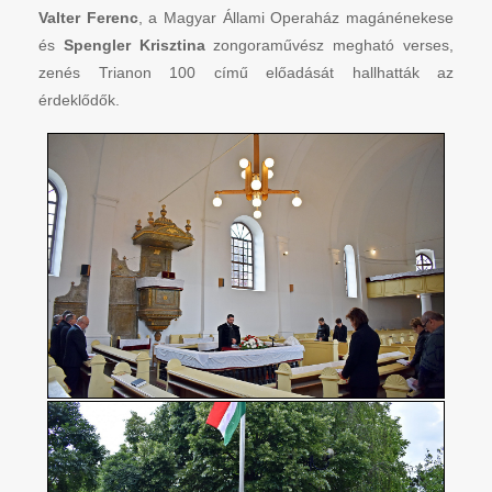
Valter Ferenc
, a Magyar Állami Operaház magánénekese
és
Spengler Krisztina
zongoraművész megható verses,
zenés Trianon 100 című előadását hallhatták az
érdeklődők.