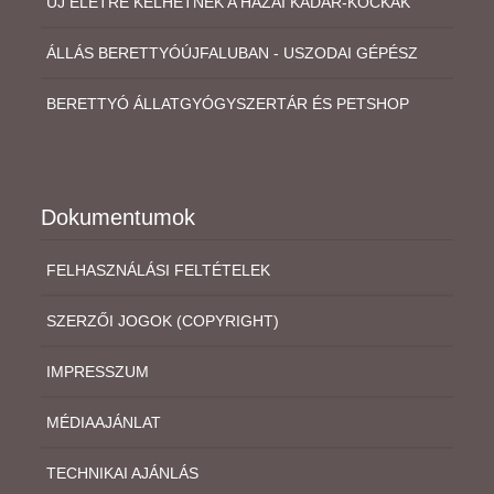
ÚJ ÉLETRE KELHETNEK A HAZAI KÁDÁR-KOCKÁK
ÁLLÁS BERETTYÓÚJFALUBAN - USZODAI GÉPÉSZ
BERETTYÓ ÁLLATGYÓGYSZERTÁR ÉS PETSHOP
Dokumentumok
FELHASZNÁLÁSI FELTÉTELEK
SZERZŐI JOGOK (COPYRIGHT)
IMPRESSZUM
MÉDIAAJÁNLAT
TECHNIKAI AJÁNLÁS