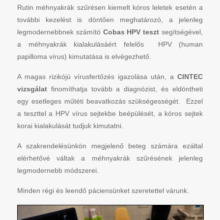
Rutin méhnyakrák szűrésen kiemelt kóros leletek esetén a
további kezelést is döntően meghatározó, a jelenleg
legmodernebbnek számító
Cobas HPV teszt
segítségével,
a méhnyakrák kialakulásáért felelős HPV (human
papilloma vírus) kimutatása is elvégezhető.
A magas rizikójú vírusfertőzés igazolása után, a
CINTEC
vizsgálat
finomíthatja tovább a diagnózist, és eldöntheti
egy esetleges műtéti beavatkozás szükségességét. Ezzel
a teszttel a HPV vírus sejtekbe beépülését, a kóros sejtek
korai kialakulását tudjuk kimutatni.
A szakrendelésünkön megjelenő beteg számára ezáltal
elérhetővé váltak a méhnyakrák szűrésének jelenleg
legmodernebb módszerei.
Minden régi és leendő páciensünket szeretettel várunk.