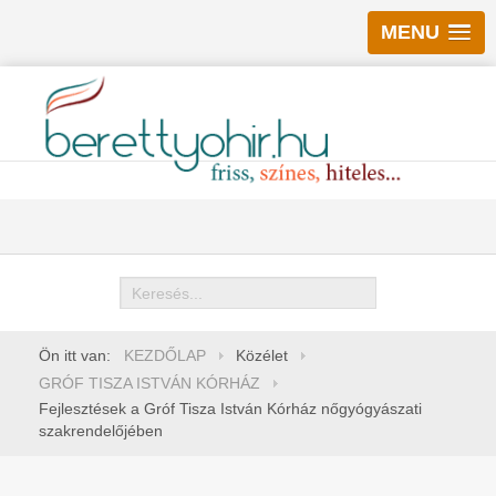
MENU
Keresés
Ön itt van:
KEZDŐLAP
Közélet
GRÓF TISZA ISTVÁN KÓRHÁZ
Fejlesztések a Gróf Tisza István Kórház nőgyógyászati
szakrendelőjében