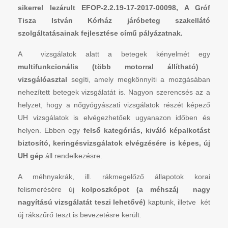
sikerrel lezárult EFOP-2.2.19-17-2017-00098, A Gróf
Tisza István Kórház járóbeteg szakellátó
szolgáltatásainak fejlesztése című pályázatnak.
A vizsgálatok alatt a betegek kényelmét egy
multifunkcionális (több motorral állítható)
vizsgálóasztal
segíti, amely megkönnyíti a mozgásában
nehezített betegek vizsgálatát is. Nagyon szerencsés az a
helyzet, hogy a nőgyógyászati vizsgálatok részét képező
UH vizsgálatok is elvégezhetőek ugyanazon időben és
helyen. Ebben egy
felső kategóriás, kiváló képalkotást
biztosító, keringésvizsgálatok elvégzésére is képes, új
UH gép
áll rendelkezésre.
A méhnyakrák, ill. rákmegelőző állapotok korai
felismerésére új
kolposzkópot (a méhszáj nagy
nagyítású vizsgálatát teszi lehetővé)
kaptunk, illetve két
új rákszűrő teszt is bevezetésre került.