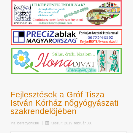
Fejlesztések a Gróf Tisza
István Kórház nőgyógyászati
szakrendelőjében
Írta:
berettyohir.hu
Készült: 2019. február 08.