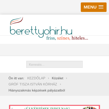
MENU
Keresés
Ön itt van:
KEZDŐLAP
Közélet
GRÓF TISZA ISTVÁN KÓRHÁZ
Hiányszakmás képzések pályázatból