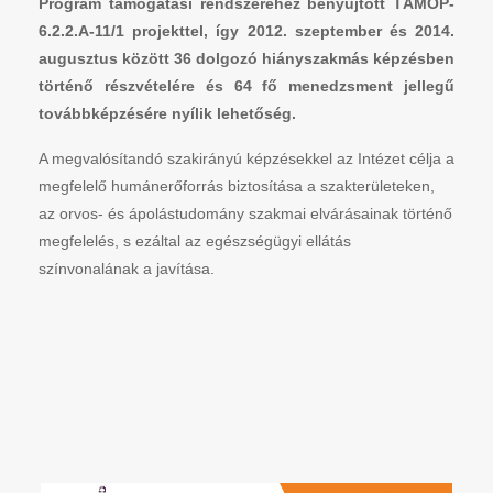
Program támogatási rendszeréhez benyújtott TÁMOP-
6.2.2.A-11/1 projekttel, így 2012. szeptember és 2014.
augusztus között 36 dolgozó hiányszakmás képzésben
történő részvételére és 64 fő menedzsment jellegű
továbbképzésére nyílik lehetőség.
A megvalósítandó szakirányú képzésekkel az Intézet célja a
megfelelő humánerőforrás biztosítása a szakterületeken,
az orvos- és ápolástudomány szakmai elvárásainak történő
megfelelés, s ezáltal az egészségügyi ellátás
színvonalának a javítása.