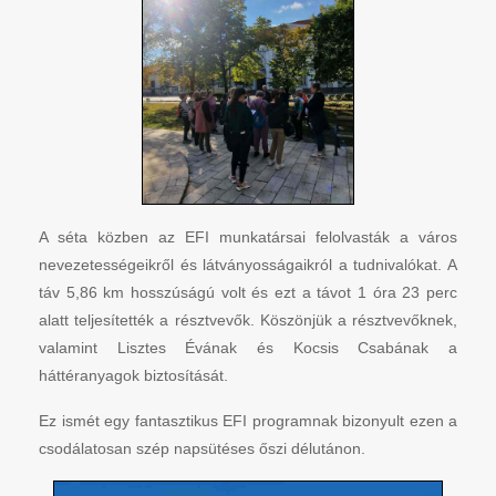
A séta közben az EFI munkatársai felolvasták a város
nevezetességeikről és látványosságaikról a tudnivalókat. A
táv 5,86 km hosszúságú volt és ezt a távot 1 óra 23 perc
alatt teljesítették a résztvevők. Köszönjük a résztvevőknek,
valamint Lisztes Évának és Kocsis Csabának a
háttéranyagok biztosítását.
Ez ismét egy fantasztikus EFI programnak bizonyult ezen a
csodálatosan szép napsütéses őszi délutánon.