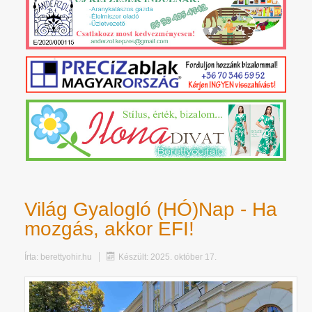
Világ Gyalogló (HÓ)Nap - Ha
mozgás, akkor EFI!
Írta:
berettyohir.hu
Készült: 2025. október 17.