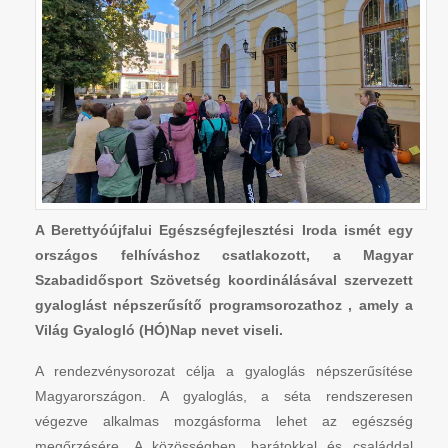
A Berettyóújfalui Egészségfejlesztési Iroda ismét egy
országos felhíváshoz csatlakozott, a Magyar
Szabadidősport Szövetség koordinálásával szervezett
gyaloglást népszerűsítő programsorozathoz , amely a
Világ Gyalogló (HÓ)Nap nevet viseli.
A rendezvénysorozat célja a gyaloglás népszerűsítése
Magyarországon. A gyaloglás, a séta rendszeresen
végezve alkalmas mozgásforma lehet az egészség
megőrzésére. A közösségben, barátokkal és családdal