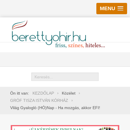
MENU
Keresés
Ön itt van:
KEZDŐLAP
Közélet
GRÓF TISZA ISTVÁN KÓRHÁZ
Világ Gyalogló (HÓ)Nap - Ha mozgás, akkor EFI!